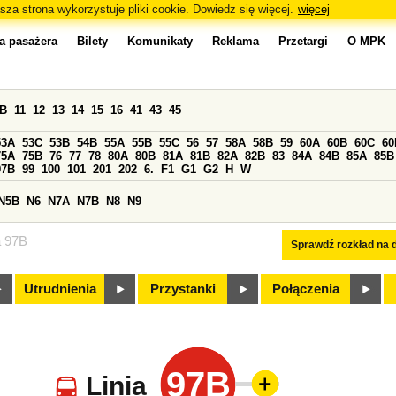
sza strona wykorzystuje pliki cookie. Dowiedz się więcej.
więcej
a pasażera
Bilety
Komunikaty
Reklama
Przetargi
O MPK
0B
11
12
13
14
15
16
41
43
45
53A
53C
53B
54B
55A
55B
55C
56
57
58A
58B
59
60A
60B
60C
60
75A
75B
76
77
78
80A
80B
81A
81B
82A
82B
83
84A
84B
85A
85B
97B
99
100
101
201
202
6.
F1
G1
G2
H
W
N5B
N6
N7A
N7B
N8
N9
a 97B
Sprawdź rozkład na d
Utrudnienia
Przystanki
Połączenia
97B
Linia