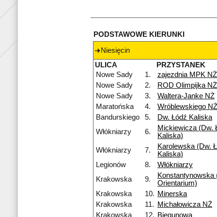
PODSTAWOWE KIERUNKI
Niesięcin
ULICA
PRZYSTANEK
Nowe Sady
1.
zajezdnia MPK NŻ
Nowe Sady
2.
ROD Olimpijka NŻ
Nowe Sady
3.
Waltera-Janke NŻ
Maratońska
4.
Wróblewskiego N
Bandurskiego
5.
Dw. Łódź Kaliska
Mickiewicza (Dw. 
Włókniarzy
6.
Kaliska)
Karolewska (Dw. Ł
Włókniarzy
7.
Kaliska)
Legionów
8.
Włókniarzy
Konstantynowska
Krakowska
9.
Orientarium)
Krakowska
10.
Minerska
Krakowska
11.
Michałowicza NŻ
Krakowska
12.
Biegunowa