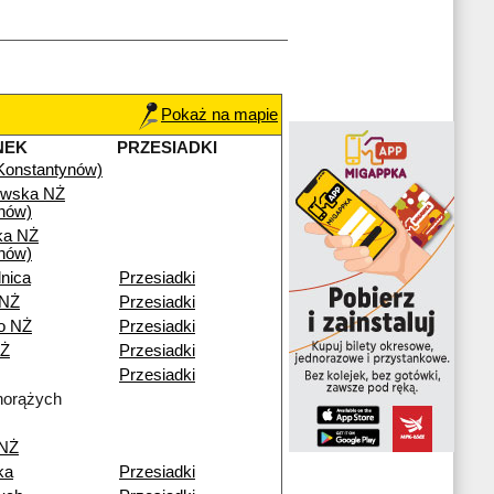
Pokaż na mapie
NEK
PRZESIADKI
(Konstantynów)
owska NŻ
nów)
ka NŻ
nów)
nica
Przesiadki
 NŻ
Przesiadki
no NŻ
Przesiadki
NŻ
Przesiadki
Przesiadki
horążych
 NŻ
ka
Przesiadki