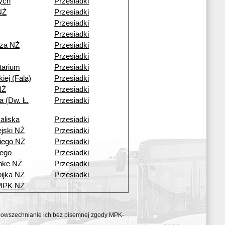
ych
Przesiadki
NŻ
Przesiadki
Przesiadki
Przesiadki
cza NŻ
Przesiadki
Przesiadki
tarium
Przesiadki
kiej (Fala)
Przesiadki
NŻ
Przesiadki
a (Dw. Ł.
Przesiadki
aliska
Przesiadki
ejski NŻ
Przesiadki
iego NŻ
Przesiadki
ego
Przesiadki
nke NŻ
Przesiadki
ijka NŻ
Przesiadki
 MPK NŻ
ozpowszechnianie ich bez pisemnej zgody MPK-