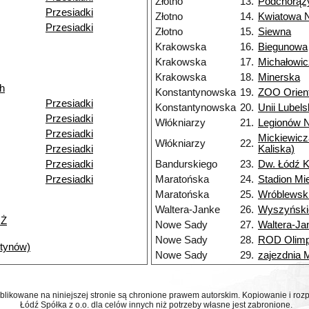
Złotno
13.
Podchorąż
Przesiadki
Złotno
14.
Kwiatowa 
Przesiadki
Złotno
15.
Siewna
Krakowska
16.
Biegunowa
Krakowska
17.
Michałowi
Krakowska
18.
Minerska
h
Konstantynowska
19.
ZOO Orien
Przesiadki
Konstantynowska
20.
Unii Lubels
Przesiadki
Włókniarzy
21.
Legionów 
Przesiadki
Mickiewicz
Włókniarzy
22.
Przesiadki
Kaliska)
Przesiadki
Bandurskiego
23.
Dw. Łódź K
Przesiadki
Maratońska
24.
Stadion Mi
Maratońska
25.
Wróblewsk
Waltera-Janke
26.
Wyszyński
NŻ
Nowe Sady
27.
Waltera-Ja
Nowe Sady
28.
ROD Olimp
ntynów)
Nowe Sady
29.
zajezdnia
ublikowane na niniejszej stronie są chronione prawem autorskim. Kopiowanie i r
Łódź Spółka z o.o. dla celów innych niż potrzeby własne jest zabronione.