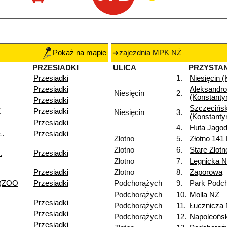
Pokaż na mapie
zajezdnia MPK NŻ
PRZESIADKI
ULICA
PRZYSTA
Przesiadki
1.
Niesięcin 
Przesiadki
Aleksandr
Niesięcin
2.
(Konstanty
Przesiadki
Szczecińs
Ż
Przesiadki
Niesięcin
3.
(Konstanty
Przesiadki
4.
Huta Jagod
Ł.
Przesiadki
Złotno
5.
Złotno 141
Złotno
6.
Stare Złot
.
Przesiadki
Złotno
7.
Legnicka 
Przesiadki
Złotno
8.
Zaporowa
 (ZOO
Przesiadki
Podchorążych
9.
Park Podc
Podchorążych
10.
Molla NŻ
Przesiadki
Podchorążych
11.
Łucznicza
Przesiadki
Podchorążych
12.
Napoleońs
Przesiadki