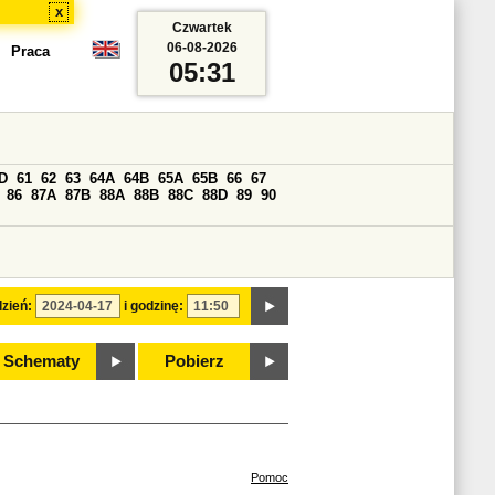
x
Czwartek
06-08-2026
Praca
05:31
D
61
62
63
64A
64B
65A
65B
66
67
86
87A
87B
88A
88B
88C
88D
89
90
zień:
i godzinę:
Schematy
Pobierz
Pomoc