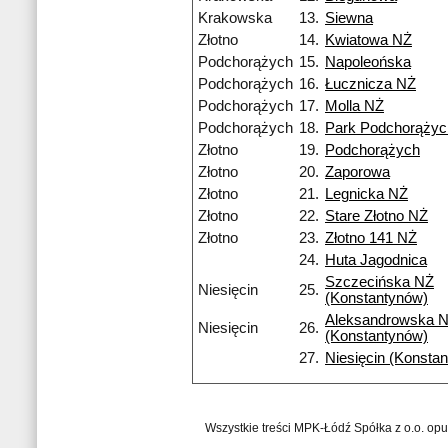
Krakowska
13.
Siewna
Złotno
14.
Kwiatowa NŻ
Podchorążych
15.
Napoleońska
Podchorążych
16.
Łucznicza NŻ
Podchorążych
17.
Molla NŻ
Podchorążych
18.
Park Podchorążyc
Złotno
19.
Podchorążych
Złotno
20.
Zaporowa
Złotno
21.
Legnicka NŻ
Złotno
22.
Stare Złotno NŻ
Złotno
23.
Złotno 141 NŻ
24.
Huta Jagodnica
Szczecińska NŻ
Niesięcin
25.
(Konstantynów)
Aleksandrowska 
Niesięcin
26.
(Konstantynów)
27.
Niesięcin (Konsta
Wszystkie treści MPK-Łódź Spółka z o.o. op