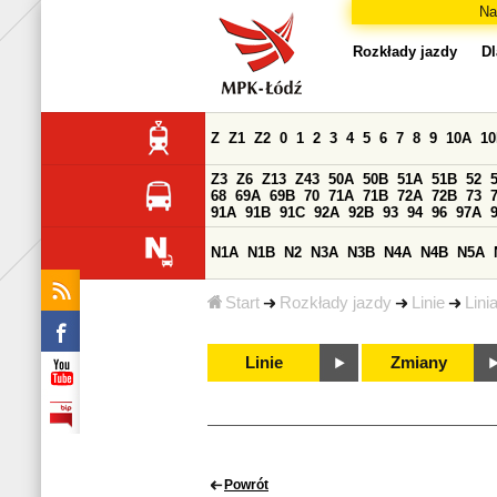
Na
Rozkłady jazdy
Dl
Z
Z1
Z2
0
1
2
3
4
5
6
7
8
9
10A
1
Z3
Z6
Z13
Z43
50A
50B
51A
51B
52
68
69A
69B
70
71A
71B
72A
72B
73
91A
91B
91C
92A
92B
93
94
96
97A
N1A
N1B
N2
N3A
N3B
N4A
N4B
N5A
Start
Rozkłady jazdy
Linie
Lini
Linie
Zmiany
Powrót