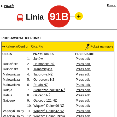
Pomoc
Powrót
91B
Linia
PODSTAWOWE KIERUNKI
Kalonka/Centrum Ojca Pio
Pokaż na mapie
ULICA
PRZYSTANEK
PRZESIADKI
1.
Janów
Przesiadki
Rokicińska
2.
Hetmańska NŻ
Przesiadki
Rokicińska
3.
Transmisyjna
Przesiadki
Malownicza
4.
Taborowa NŻ
Przesiadki
Malownicza
5.
Gerberowa NŻ
Przesiadki
Malownicza
6.
Rataja NŻ
Przesiadki
Rataja
7.
Słoneczne Zacisze NŻ
Przesiadki
Rataja
8.
Gajcego NŻ
Przesiadki
Gajcego
9.
Gajcego 121 NŻ
Przesiadki
10.
Wiączyń Dolny 96 NŻ
Przesiadki
Wiączyń Dolny
11.
Wiączyń Dolny 42 NŻ
Przesiadki
Wiączyń Dolny
12.
Wiączyń Dolny Szkoła
Przesiadki