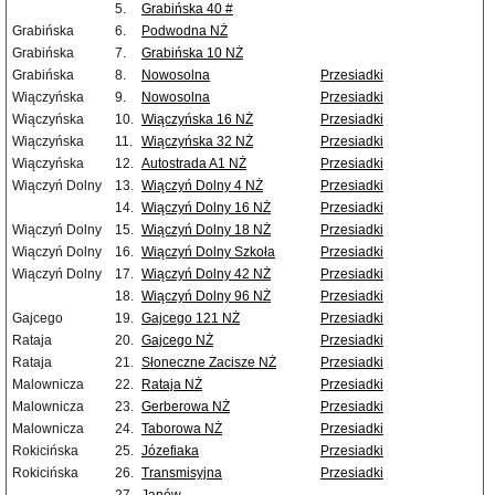
5.
Grabińska 40 #
Grabińska
6.
Podwodna NŻ
Grabińska
7.
Grabińska 10 NŻ
Grabińska
8.
Nowosolna
Przesiadki
Wiączyńska
9.
Nowosolna
Przesiadki
Wiączyńska
10.
Wiączyńska 16 NŻ
Przesiadki
Wiączyńska
11.
Wiączyńska 32 NŻ
Przesiadki
Wiączyńska
12.
Autostrada A1 NŻ
Przesiadki
Wiączyń Dolny
13.
Wiączyń Dolny 4 NŻ
Przesiadki
14.
Wiączyń Dolny 16 NŻ
Przesiadki
Wiączyń Dolny
15.
Wiączyń Dolny 18 NŻ
Przesiadki
Wiączyń Dolny
16.
Wiączyń Dolny Szkoła
Przesiadki
Wiączyń Dolny
17.
Wiączyń Dolny 42 NŻ
Przesiadki
18.
Wiączyń Dolny 96 NŻ
Przesiadki
Gajcego
19.
Gajcego 121 NŻ
Przesiadki
Rataja
20.
Gajcego NŻ
Przesiadki
Rataja
21.
Słoneczne Zacisze NŻ
Przesiadki
Malownicza
22.
Rataja NŻ
Przesiadki
Malownicza
23.
Gerberowa NŻ
Przesiadki
Malownicza
24.
Taborowa NŻ
Przesiadki
Rokicińska
25.
Józefiaka
Przesiadki
Rokicińska
26.
Transmisyjna
Przesiadki