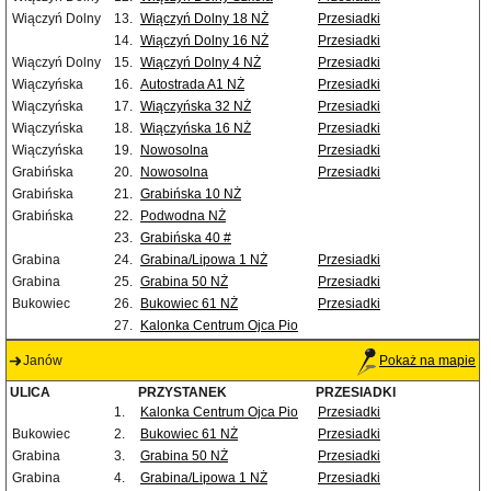
Wiączyń Dolny
13.
Wiączyń Dolny 18 NŻ
Przesiadki
14.
Wiączyń Dolny 16 NŻ
Przesiadki
Wiączyń Dolny
15.
Wiączyń Dolny 4 NŻ
Przesiadki
Wiączyńska
16.
Autostrada A1 NŻ
Przesiadki
Wiączyńska
17.
Wiączyńska 32 NŻ
Przesiadki
Wiączyńska
18.
Wiączyńska 16 NŻ
Przesiadki
Wiączyńska
19.
Nowosolna
Przesiadki
Grabińska
20.
Nowosolna
Przesiadki
Grabińska
21.
Grabińska 10 NŻ
Grabińska
22.
Podwodna NŻ
23.
Grabińska 40 #
Grabina
24.
Grabina/Lipowa 1 NŻ
Przesiadki
Grabina
25.
Grabina 50 NŻ
Przesiadki
Bukowiec
26.
Bukowiec 61 NŻ
Przesiadki
27.
Kalonka Centrum Ojca Pio
Janów
Pokaż na mapie
ULICA
PRZYSTANEK
PRZESIADKI
1.
Kalonka Centrum Ojca Pio
Przesiadki
Bukowiec
2.
Bukowiec 61 NŻ
Przesiadki
Grabina
3.
Grabina 50 NŻ
Przesiadki
Grabina
4.
Grabina/Lipowa 1 NŻ
Przesiadki