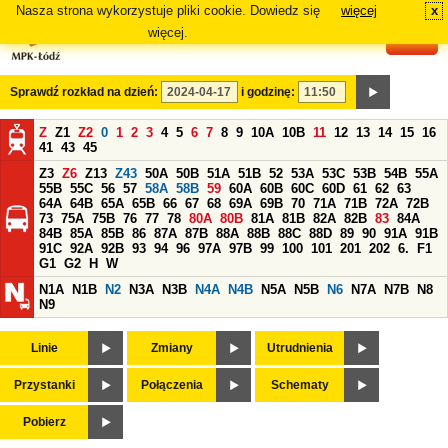
Nasza strona wykorzystuje pliki cookie. Dowiedz się
więcej
x
#
więcej.
Sprawdź rozkład na dzień:
i godzinę:
Z
Z1
Z2
0
1
2
3
4
5
6
7
8
9
10A
10B
11
12
13
14
15
16
41
43
45
Z3
Z6
Z13
Z43
50A
50B
51A
51B
52
53A
53C
53B
54B
55A
55B
55C
56
57
58A
58B
59
60A
60B
60C
60D
61
62
63
64A
64B
65A
65B
66
67
68
69A
69B
70
71A
71B
72A
72B
73
75A
75B
76
77
78
80A
80B
81A
81B
82A
82B
83
84A
84B
85A
85B
86
87A
87B
88A
88B
88C
88D
89
90
91A
91B
91C
92A
92B
93
94
96
97A
97B
99
100
101
201
202
6.
F1
G1
G2
H
W
N1A
N1B
N2
N3A
N3B
N4A
N4B
N5A
N5B
N6
N7A
N7B
N8
N9
Linie
Zmiany
Utrudnienia
Przystanki
Połączenia
Schematy
Pobierz