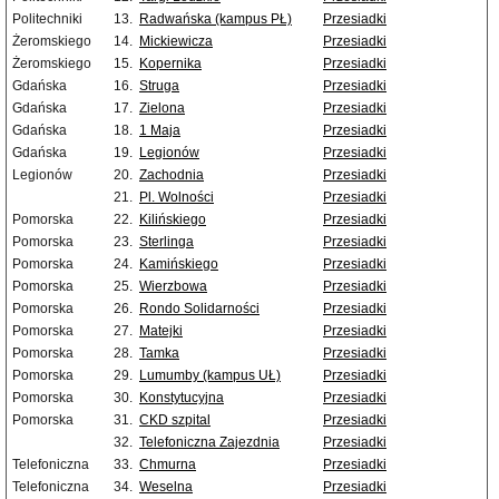
Politechniki
13.
Radwańska (kampus PŁ)
Przesiadki
Żeromskiego
14.
Mickiewicza
Przesiadki
Żeromskiego
15.
Kopernika
Przesiadki
Gdańska
16.
Struga
Przesiadki
Gdańska
17.
Zielona
Przesiadki
Gdańska
18.
1 Maja
Przesiadki
Gdańska
19.
Legionów
Przesiadki
Legionów
20.
Zachodnia
Przesiadki
21.
Pl. Wolności
Przesiadki
Pomorska
22.
Kilińskiego
Przesiadki
Pomorska
23.
Sterlinga
Przesiadki
Pomorska
24.
Kamińskiego
Przesiadki
Pomorska
25.
Wierzbowa
Przesiadki
Pomorska
26.
Rondo Solidarności
Przesiadki
Pomorska
27.
Matejki
Przesiadki
Pomorska
28.
Tamka
Przesiadki
Pomorska
29.
Lumumby (kampus UŁ)
Przesiadki
Pomorska
30.
Konstytucyjna
Przesiadki
Pomorska
31.
CKD szpital
Przesiadki
32.
Telefoniczna Zajezdnia
Przesiadki
Telefoniczna
33.
Chmurna
Przesiadki
Telefoniczna
34.
Weselna
Przesiadki