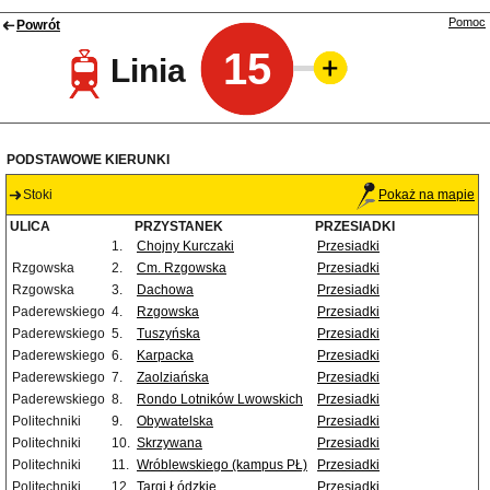
Pomoc
Powrót
15
Linia
PODSTAWOWE KIERUNKI
Stoki
Pokaż na mapie
ULICA
PRZYSTANEK
PRZESIADKI
1.
Chojny Kurczaki
Przesiadki
Rzgowska
2.
Cm. Rzgowska
Przesiadki
Rzgowska
3.
Dachowa
Przesiadki
Paderewskiego
4.
Rzgowska
Przesiadki
Paderewskiego
5.
Tuszyńska
Przesiadki
Paderewskiego
6.
Karpacka
Przesiadki
Paderewskiego
7.
Zaolziańska
Przesiadki
Paderewskiego
8.
Rondo Lotników Lwowskich
Przesiadki
Politechniki
9.
Obywatelska
Przesiadki
Politechniki
10.
Skrzywana
Przesiadki
Politechniki
11.
Wróblewskiego (kampus PŁ)
Przesiadki
Politechniki
12.
Targi Łódzkie
Przesiadki