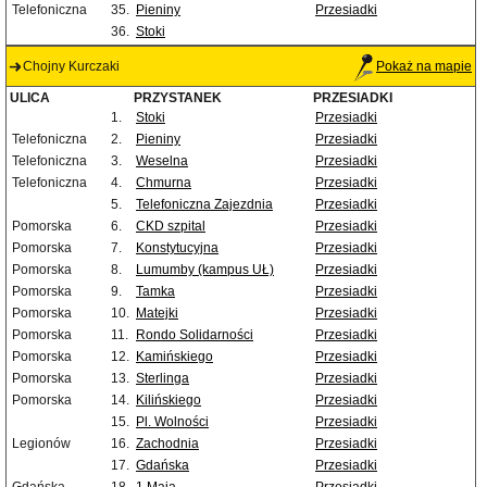
Telefoniczna
35.
Pieniny
Przesiadki
36.
Stoki
Chojny Kurczaki
Pokaż na mapie
ULICA
PRZYSTANEK
PRZESIADKI
1.
Stoki
Przesiadki
Telefoniczna
2.
Pieniny
Przesiadki
Telefoniczna
3.
Weselna
Przesiadki
Telefoniczna
4.
Chmurna
Przesiadki
5.
Telefoniczna Zajezdnia
Przesiadki
Pomorska
6.
CKD szpital
Przesiadki
Pomorska
7.
Konstytucyjna
Przesiadki
Pomorska
8.
Lumumby (kampus UŁ)
Przesiadki
Pomorska
9.
Tamka
Przesiadki
Pomorska
10.
Matejki
Przesiadki
Pomorska
11.
Rondo Solidarności
Przesiadki
Pomorska
12.
Kamińskiego
Przesiadki
Pomorska
13.
Sterlinga
Przesiadki
Pomorska
14.
Kilińskiego
Przesiadki
15.
Pl. Wolności
Przesiadki
Legionów
16.
Zachodnia
Przesiadki
17.
Gdańska
Przesiadki