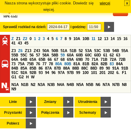
Nasza strona wykorzystuje pliki cookie. Dowiedz się
więcej
x
#
więcej.
Sprawdź rozkład na dzień:
i godzinę:
Z
Z1
Z2
0
1
2
3
4
5
6
7
8
9
10A
10B
11
12
13
14
15
16
41
43
45
Z3
Z6
Z13
Z43
50A
50B
51A
51B
52
53A
53C
53B
54B
55A
55B
55C
56
57
58A
58B
59
60A
60B
60C
60D
61
62
63
64A
64B
65A
65B
66
67
68
69A
69B
70
71A
71B
72A
72B
73
75A
75B
76
77
78
80A
80B
81A
81B
82A
82B
83
84A
84B
85A
85B
86
87A
87B
88A
88B
88C
88D
89
90
91A
91B
91C
92A
92B
93
94
96
97A
97B
99
100
101
201
202
6.
F1
G1
G2
H
W
N1A
N1B
N2
N3A
N3B
N4A
N4B
N5A
N5B
N6
N7A
N7B
N8
N9
Linie
Zmiany
Utrudnienia
Przystanki
Połączenia
Schematy
Pobierz