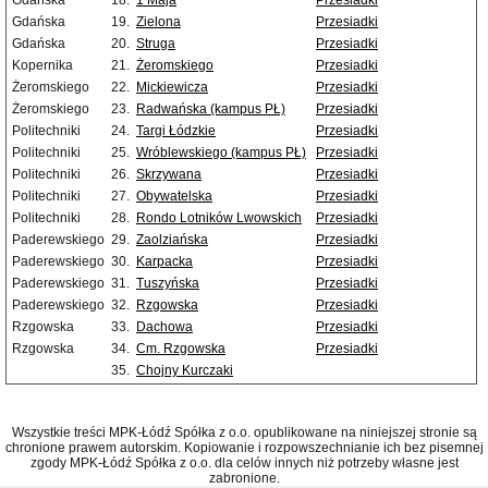
Gdańska
18.
1 Maja
Przesiadki
Gdańska
19.
Zielona
Przesiadki
Gdańska
20.
Struga
Przesiadki
Kopernika
21.
Żeromskiego
Przesiadki
Żeromskiego
22.
Mickiewicza
Przesiadki
Żeromskiego
23.
Radwańska (kampus PŁ)
Przesiadki
Politechniki
24.
Targi Łódzkie
Przesiadki
Politechniki
25.
Wróblewskiego (kampus PŁ)
Przesiadki
Politechniki
26.
Skrzywana
Przesiadki
Politechniki
27.
Obywatelska
Przesiadki
Politechniki
28.
Rondo Lotników Lwowskich
Przesiadki
Paderewskiego
29.
Zaolziańska
Przesiadki
Paderewskiego
30.
Karpacka
Przesiadki
Paderewskiego
31.
Tuszyńska
Przesiadki
Paderewskiego
32.
Rzgowska
Przesiadki
Rzgowska
33.
Dachowa
Przesiadki
Rzgowska
34.
Cm. Rzgowska
Przesiadki
35.
Chojny Kurczaki
Wszystkie treści MPK-Łódź Spółka z o.o. opublikowane na niniejszej stronie są
chronione prawem autorskim. Kopiowanie i rozpowszechnianie ich bez pisemnej
zgody MPK-Łódź Spółka z o.o. dla celów innych niż potrzeby własne jest
zabronione.