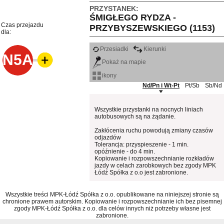
PRZYSTANEK:
ŚMIGŁEGO RYDZA -
Czas przejazdu
PRZYBYSZEWSKIEGO (1153)
dla:
Przesiadki
Kierunki
N5A
Pokaż na mapie
ikony
Nd/Pn i Wt-Pt
Pt/Sb
Sb/Nd
Wszystkie przystanki na nocnych liniach
autobusowych są na żądanie.
Zakłócenia ruchu powodują zmiany czasów
odjazdów
Tolerancja: przyspieszenie - 1 min.
opóźnienie - do 4 min.
Kopiowanie i rozpowszechnianie rozkładów
jazdy w celach zarobkowych bez zgody MPK
Łódź Spółka z o.o jest zabronione.
Wszystkie treści MPK-Łódź Spółka z o.o. opublikowane na niniejszej stronie są
chronione prawem autorskim. Kopiowanie i rozpowszechnianie ich bez pisemnej
zgody MPK-Łódź Spółka z o.o. dla celów innych niż potrzeby własne jest
zabronione.