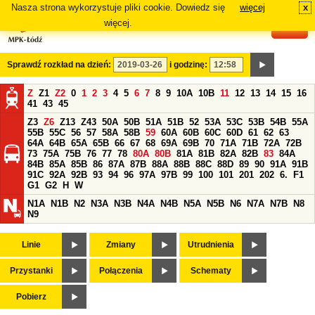
Nasza strona wykorzystuje pliki cookie. Dowiedz się
więcej
x
#
więcej.
Sprawdź rozkład na dzień:
i godzinę:
Z
Z1
Z2
0
1
2
3
4
5
6
7
8
9
10A
10B
11
12
13
14
15
16
41
43
45
Z3
Z6
Z13
Z43
50A
50B
51A
51B
52
53A
53C
53B
54B
55A
55B
55C
56
57
58A
58B
59
60A
60B
60C
60D
61
62
63
64A
64B
65A
65B
66
67
68
69A
69B
70
71A
71B
72A
72B
73
75A
75B
76
77
78
80A
80B
81A
81B
82A
82B
83
84A
84B
85A
85B
86
87A
87B
88A
88B
88C
88D
89
90
91A
91B
91C
92A
92B
93
94
96
97A
97B
99
100
101
201
202
6.
F1
G1
G2
H
W
N1A
N1B
N2
N3A
N3B
N4A
N4B
N5A
N5B
N6
N7A
N7B
N8
N9
Linie
Zmiany
Utrudnienia
Przystanki
Połączenia
Schematy
Pobierz