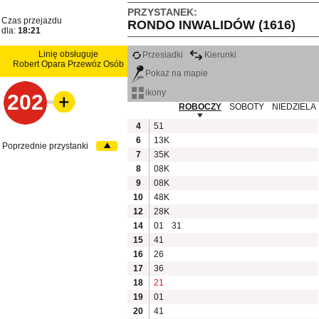
PRZYSTANEK:
Czas przejazdu
RONDO INWALIDÓW (1616)
dla:
18:21
Linię obsługuje
Przesiadki
Kierunki
Robert Opara Przewóz Osób
Pokaż na mapie
ikony
202
ROBOCZY
SOBOTY
NIEDZIELA
4
51
6
13K
Poprzednie przystanki
7
35K
8
08K
9
08K
10
48K
12
28K
14
01
31
15
41
16
26
17
36
18
21
19
01
20
41