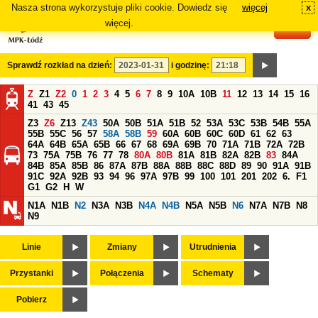
Nasza strona wykorzystuje pliki cookie. Dowiedz się
więcej
x
#
więcej.
Sprawdź rozkład na dzień:
i godzinę:
Z
Z1
Z2
0
1
2
3
4
5
6
7
8
9
10A
10B
11
12
13
14
15
16
41
43
45
Z3
Z6
Z13
Z43
50A
50B
51A
51B
52
53A
53C
53B
54B
55A
55B
55C
56
57
58A
58B
59
60A
60B
60C
60D
61
62
63
64A
64B
65A
65B
66
67
68
69A
69B
70
71A
71B
72A
72B
73
75A
75B
76
77
78
80A
80B
81A
81B
82A
82B
83
84A
84B
85A
85B
86
87A
87B
88A
88B
88C
88D
89
90
91A
91B
91C
92A
92B
93
94
96
97A
97B
99
100
101
201
202
6.
F1
G1
G2
H
W
N1A
N1B
N2
N3A
N3B
N4A
N4B
N5A
N5B
N6
N7A
N7B
N8
N9
Linie
Zmiany
Utrudnienia
Przystanki
Połączenia
Schematy
Pobierz