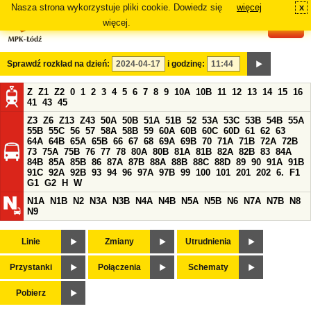
Nasza strona wykorzystuje pliki cookie. Dowiedz się
więcej
x
#
więcej.
Sprawdź rozkład na dzień:
i godzinę:
Z
Z1
Z2
0
1
2
3
4
5
6
7
8
9
10A
10B
11
12
13
14
15
16
41
43
45
Z3
Z6
Z13
Z43
50A
50B
51A
51B
52
53A
53C
53B
54B
55A
55B
55C
56
57
58A
58B
59
60A
60B
60C
60D
61
62
63
64A
64B
65A
65B
66
67
68
69A
69B
70
71A
71B
72A
72B
73
75A
75B
76
77
78
80A
80B
81A
81B
82A
82B
83
84A
84B
85A
85B
86
87A
87B
88A
88B
88C
88D
89
90
91A
91B
91C
92A
92B
93
94
96
97A
97B
99
100
101
201
202
6.
F1
G1
G2
H
W
N1A
N1B
N2
N3A
N3B
N4A
N4B
N5A
N5B
N6
N7A
N7B
N8
N9
Linie
Zmiany
Utrudnienia
Przystanki
Połączenia
Schematy
Pobierz