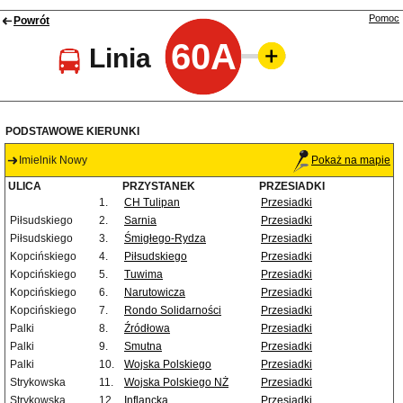
Pomoc
Powrót
60A
Linia
PODSTAWOWE KIERUNKI
Imielnik Nowy
Pokaż na mapie
ULICA
PRZYSTANEK
PRZESIADKI
1.
CH Tulipan
Przesiadki
Piłsudskiego
2.
Sarnia
Przesiadki
Piłsudskiego
3.
Śmigłego-Rydza
Przesiadki
Kopcińskiego
4.
Piłsudskiego
Przesiadki
Kopcińskiego
5.
Tuwima
Przesiadki
Kopcińskiego
6.
Narutowicza
Przesiadki
Kopcińskiego
7.
Rondo Solidarności
Przesiadki
Palki
8.
Źródłowa
Przesiadki
Palki
9.
Smutna
Przesiadki
Palki
10.
Wojska Polskiego
Przesiadki
Strykowska
11.
Wojska Polskiego NŻ
Przesiadki
Strykowska
12.
Inflancka
Przesiadki