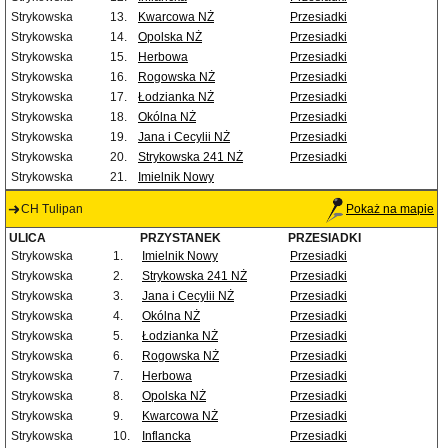
Strykowska
13.
Kwarcowa NŻ
Przesiadki
Strykowska
14.
Opolska NŻ
Przesiadki
Strykowska
15.
Herbowa
Przesiadki
Strykowska
16.
Rogowska NŻ
Przesiadki
Strykowska
17.
Łodzianka NŻ
Przesiadki
Strykowska
18.
Okólna NŻ
Przesiadki
Strykowska
19.
Jana i Cecylii NŻ
Przesiadki
Strykowska
20.
Strykowska 241 NŻ
Przesiadki
Strykowska
21.
Imielnik Nowy
CH Tulipan
Pokaż na mapie
ULICA
PRZYSTANEK
PRZESIADKI
Strykowska
1.
Imielnik Nowy
Przesiadki
Strykowska
2.
Strykowska 241 NŻ
Przesiadki
Strykowska
3.
Jana i Cecylii NŻ
Przesiadki
Strykowska
4.
Okólna NŻ
Przesiadki
Strykowska
5.
Łodzianka NŻ
Przesiadki
Strykowska
6.
Rogowska NŻ
Przesiadki
Strykowska
7.
Herbowa
Przesiadki
Strykowska
8.
Opolska NŻ
Przesiadki
Strykowska
9.
Kwarcowa NŻ
Przesiadki
Strykowska
10.
Inflancka
Przesiadki