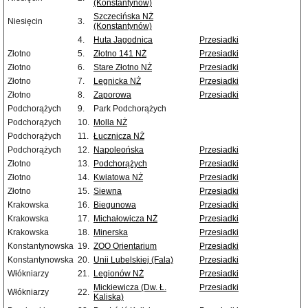
(Konstantynów)
Szczecińska NŻ
Niesięcin
3.
(Konstantynów)
4.
Huta Jagodnica
Przesiadki
Złotno
5.
Złotno 141 NŻ
Przesiadki
Złotno
6.
Stare Złotno NŻ
Przesiadki
Złotno
7.
Legnicka NŻ
Przesiadki
Złotno
8.
Zaporowa
Przesiadki
Podchorążych
9.
Park Podchorążych
Podchorążych
10.
Molla NŻ
Podchorążych
11.
Łucznicza NŻ
Podchorążych
12.
Napoleońska
Przesiadki
Złotno
13.
Podchorążych
Przesiadki
Złotno
14.
Kwiatowa NŻ
Przesiadki
Złotno
15.
Siewna
Przesiadki
Krakowska
16.
Biegunowa
Przesiadki
Krakowska
17.
Michałowicza NŻ
Przesiadki
Krakowska
18.
Minerska
Przesiadki
Konstantynowska
19.
ZOO Orientarium
Przesiadki
Konstantynowska
20.
Unii Lubelskiej (Fala)
Przesiadki
Włókniarzy
21.
Legionów NŻ
Przesiadki
Mickiewicza (Dw. Ł.
Przesiadki
Włókniarzy
22.
Kaliska)