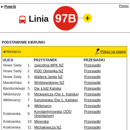
Pomoc
Powrót
97B
Linia
PODSTAWOWE KIERUNKI
Niesięcin
Pokaż na mapie
ULICA
PRZYSTANEK
PRZESIADKI
Nowe Sady
1.
zajezdnia MPK NŻ
Przesiadki
Nowe Sady
2.
ROD Olimpijka NŻ
Przesiadki
Nowe Sady
3.
Waltera-Janke NŻ
Przesiadki
Maratońska
4.
Wróblewskiego NŻ
Przesiadki
Bandurskiego
5.
Dw. Łódź Kaliska
Przesiadki
Włókniarzy
6.
Mickiewicza (Dw. Ł. Kaliska)
Przesiadki
Włókniarzy
7.
Karolewska (Dw. Ł. Kaliska)
Przesiadki
8.
Włókniarzy
Przesiadki
Konstantynowska (ZOO
Przesiadki
Krakowska
9.
Orientarium)
Krakowska
10.
Minerska
Przesiadki
Krakowska
11.
Michałowicza NŻ
Przesiadki