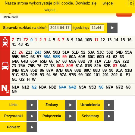
Nasza strona wykorzystuje pliki cookie. Dowiedz się
więcej
x
#
więcej.
Sprawdź rozkład na dzień:
i godzinę:
Z
Z1
Z2
0
1
2
3
4
5
6
7
8
9
10A
10B
11
12
13
14
15
16
41
43
45
Z3
Z6
Z13
Z43
50A
50B
51A
51B
52
53A
53C
53B
54B
55A
55B
55C
56
57
58A
58B
59
60A
60B
60C
60D
61
62
63
64A
64B
65A
65B
66
67
68
69A
69B
70
71A
71B
72A
72B
73
75A
75B
76
77
78
80A
80B
81A
81B
82A
82B
83
84A
84B
85A
85B
86
87A
87B
88A
88B
88C
88D
89
90
91A
91B
91C
92A
92B
93
94
96
97A
97B
99
100
101
201
202
6.
F1
G1
G2
H
W
N1A
N1B
N2
N3A
N3B
N4A
N4B
N5A
N5B
N6
N7A
N7B
N8
N9
Linie
Zmiany
Utrudnienia
Przystanki
Połączenia
Schematy
Pobierz