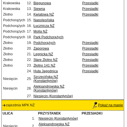
Krakowska
12.
Biegunowa
Przesiadki
Krakowska
13.
Siewna
Przesiadki
Złotno
14.
Kwiatowa NŻ
Przesiadki
Podchorążych
15.
Napoleońska
Podchorążych
16.
Łucznicza NŻ
Podchorążych
17.
Molla NŻ
Podchorążych
18.
Park Podchorążych
Złotno
19.
Podchorążych
Przesiadki
Złotno
20.
Zaporowa
Przesiadki
Złotno
21.
Legnicka NŻ
Przesiadki
Złotno
22.
Stare Złotno NŻ
Przesiadki
Złotno
23.
Złotno 141 NŻ
Przesiadki
24.
Huta Jagodnica
Przesiadki
Szczecińska NŻ
Niesięcin
25.
(Konstantynów)
Aleksandrowska NŻ
Niesięcin
26.
(Konstantynów)
27.
Niesięcin (Konstantynów)
zajezdnia MPK NŻ
Pokaż na mapie
ULICA
PRZYSTANEK
PRZESIADKI
1.
Niesięcin (Konstantynów)
Aleksandrowska NŻ
Niesięcin
2.