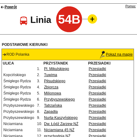
Pomoc
Powrót
54B
Linia
PODSTAWOWE KIERUNKI
ROD Polanka
Pokaż na mapie
ULICA
PRZYSTANEK
PRZESIADKI
1.
Pl. Mikulskiego
Przesiadki
Kopcińskiego
2.
Tuwima
Przesiadki
Śmigłego Rydza
3.
Piłsudskiego
Przesiadki
Śmigłego Rydza
4.
Zbiorcza
Przesiadki
Śmigłego Rydza
5.
Milionowa
Przesiadki
Śmigłego Rydza
6.
Przybyszewskiego
Przesiadki
Przybyszewskiego
7.
Tatrzańska
Przesiadki
Przybyszewskiego
8.
Zapadła
Przesiadki
Przybyszewskiego
9.
Nurta-Kaszyńskiego
Przesiadki
Niciarniana
10.
Dw. Łódź Zarzew NŻ
Przesiadki
Niciarniana
11.
Niciarniana 45 NŻ
Przesiadki
Niciarniana
12.
przychodnia NŻ
Przesiadki