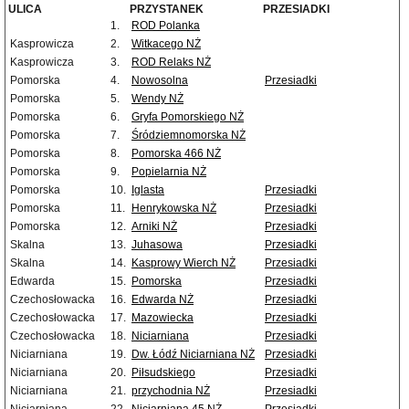
ULICA
PRZYSTANEK
PRZESIADKI
1.
ROD Polanka
Kasprowicza
2.
Witkacego NŻ
Kasprowicza
3.
ROD Relaks NŻ
Pomorska
4.
Nowosolna
Przesiadki
Pomorska
5.
Wendy NŻ
Pomorska
6.
Gryfa Pomorskiego NŻ
Pomorska
7.
Śródziemnomorska NŻ
Pomorska
8.
Pomorska 466 NŻ
Pomorska
9.
Popielarnia NŻ
Pomorska
10.
Iglasta
Przesiadki
Pomorska
11.
Henrykowska NŻ
Przesiadki
Pomorska
12.
Arniki NŻ
Przesiadki
Skalna
13.
Juhasowa
Przesiadki
Skalna
14.
Kasprowy Wierch NŻ
Przesiadki
Edwarda
15.
Pomorska
Przesiadki
Czechosłowacka
16.
Edwarda NŻ
Przesiadki
Czechosłowacka
17.
Mazowiecka
Przesiadki
Czechosłowacka
18.
Niciarniana
Przesiadki
Niciarniana
19.
Dw. Łódź Niciarniana NŻ
Przesiadki
Niciarniana
20.
Piłsudskiego
Przesiadki
Niciarniana
21.
przychodnia NŻ
Przesiadki