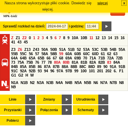
Nasza strona wykorzystuje pliki cookie. Dowiedz się
więcej
x
#
więcej.
Sprawdź rozkład na dzień:
i godzinę:
Z
Z1
Z2
0
1
2
3
4
5
6
7
8
9
10A
10B
11
12
13
14
15
16
41
43
45
Z3
Z6
Z13
Z43
50A
50B
51A
51B
52
53A
53C
53B
54B
55A
55B
55C
56
57
58A
58B
59
60A
60B
60C
60D
61
62
63
64A
64B
65A
65B
66
67
68
69A
69B
70
71A
71B
72A
72B
73
75A
75B
76
77
78
80A
80B
81A
81B
82A
82B
83
84A
84B
85A
85B
86
87A
87B
88A
88B
88C
88D
89
90
91A
91B
91C
92A
92B
93
94
96
97A
97B
99
100
101
201
202
6.
F1
G1
G2
H
W
N1A
N1B
N2
N3A
N3B
N4A
N4B
N5A
N5B
N6
N7A
N7B
N8
N9
Linie
Zmiany
Utrudnienia
Przystanki
Połączenia
Schematy
Pobierz