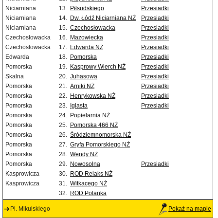
Niciarniana
13.
Piłsudskiego
Przesiadki
Niciarniana
14.
Dw. Łódź Niciarniana NŻ
Przesiadki
Niciarniana
15.
Czechosłowacka
Przesiadki
Czechosłowacka
16.
Mazowiecka
Przesiadki
Czechosłowacka
17.
Edwarda NŻ
Przesiadki
Edwarda
18.
Pomorska
Przesiadki
Pomorska
19.
Kasprowy Wierch NŻ
Przesiadki
Skalna
20.
Juhasowa
Przesiadki
Pomorska
21.
Arniki NŻ
Przesiadki
Pomorska
22.
Henrykowska NŻ
Przesiadki
Pomorska
23.
Iglasta
Przesiadki
Pomorska
24.
Popielarnia NŻ
Pomorska
25.
Pomorska 466 NŻ
Pomorska
26.
Śródziemnomorska NŻ
Pomorska
27.
Gryfa Pomorskiego NŻ
Pomorska
28.
Wendy NŻ
Pomorska
29.
Nowosolna
Przesiadki
Kasprowicza
30.
ROD Relaks NŻ
Kasprowicza
31.
Witkacego NŻ
32.
ROD Polanka
Pl. Mikulskiego
Pokaż na mapie