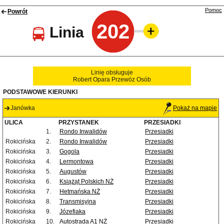
Pomoc
Powrót
202
Linia
Linię obsługuje
Robert Opara Przewóz Osób
PODSTAWOWE KIERUNKI
Janówka
Pokaż na mapie
ULICA
PRZYSTANEK
PRZESIADKI
1.
Rondo Inwalidów
Przesiadki
Rokicińska
2.
Rondo Inwalidów
Przesiadki
Rokicińska
3.
Gogola
Przesiadki
Rokicińska
4.
Lermontowa
Przesiadki
Rokicińska
5.
Augustów
Przesiadki
Rokicińska
6.
Książąt Polskich NŻ
Przesiadki
Rokicińska
7.
Hetmańska NŻ
Przesiadki
Rokicińska
8.
Transmisyjna
Przesiadki
Rokicińska
9.
Józefiaka
Przesiadki
Rokicińska
10.
Autostrada A1 NŻ
Przesiadki