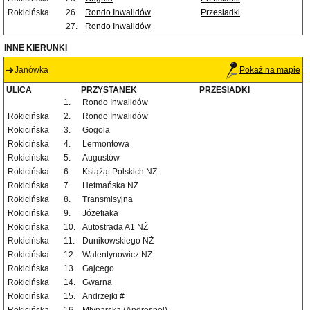
Rokicińska
26.
Rondo Inwalidów
Przesiadki
27.
Rondo Inwalidów
INNE KIERUNKI
Janówka
Pokaż na mapie
ULICA
PRZYSTANEK
PRZESIADKI
1.
Rondo Inwalidów
Rokicińska
2.
Rondo Inwalidów
Rokicińska
3.
Gogola
Rokicińska
4.
Lermontowa
Rokicińska
5.
Augustów
Rokicińska
6.
Książąt Polskich NŻ
Rokicińska
7.
Hetmańska NŻ
Rokicińska
8.
Transmisyjna
Rokicińska
9.
Józefiaka
Rokicińska
10.
Autostrada A1 NŻ
Rokicińska
11.
Dunikowskiego NŻ
Rokicińska
12.
Walentynowicz NŻ
Rokicińska
13.
Gajcego
Rokicińska
14.
Gwarna
Rokicińska
15.
Andrzejki #