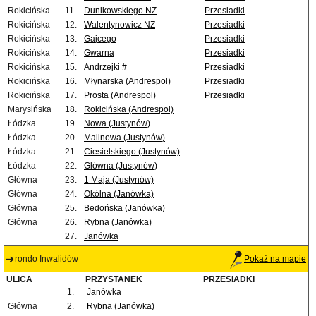
Rokicińska
11.
Dunikowskiego NŻ
Przesiadki
Rokicińska
12.
Walentynowicz NŻ
Przesiadki
Rokicińska
13.
Gajcego
Przesiadki
Rokicińska
14.
Gwarna
Przesiadki
Rokicińska
15.
Andrzejki #
Przesiadki
Rokicińska
16.
Młynarska (Andrespol)
Przesiadki
Rokicińska
17.
Prosta (Andrespol)
Przesiadki
Marysińska
18.
Rokicińska (Andrespol)
Łódzka
19.
Nowa (Justynów)
Łódzka
20.
Malinowa (Justynów)
Łódzka
21.
Ciesielskiego (Justynów)
Łódzka
22.
Główna (Justynów)
Główna
23.
1 Maja (Justynów)
Główna
24.
Okólna (Janówka)
Główna
25.
Bedońska (Janówka)
Główna
26.
Rybna (Janówka)
27.
Janówka
rondo Inwalidów
Pokaż na mapie
ULICA
PRZYSTANEK
PRZESIADKI
1.
Janówka
Główna
2.
Rybna (Janówka)