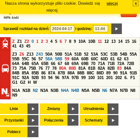
Nasza strona wykorzystuje pliki cookie. Dowiedz się
więcej
x
#
więcej.
Sprawdź rozkład na dzień:
i godzinę:
Z
Z1
Z2
0
1
2
3
4
5
6
7
8
9
10A
10B
11
12
13
14
15
16
41
43
45
Z3
Z6
Z13
Z43
50A
50B
51A
51B
52
53A
53C
53B
54B
55A
55B
55C
56
57
58A
58B
59
60A
60B
60C
60D
61
62
63
64A
64B
65A
65B
66
67
68
69A
69B
70
71A
71B
72A
72B
73
75A
75B
76
77
78
80A
80B
81A
81B
82A
82B
83
84A
84B
85A
85B
86
87A
87B
88A
88B
88C
88D
89
90
91A
91B
91C
92A
92B
93
94
96
97A
97B
99
100
101
201
202
6.
F1
G1
G2
H
W
N1A
N1B
N2
N3A
N3B
N4A
N4B
N5A
N5B
N6
N7A
N7B
N8
N9
Linie
Zmiany
Utrudnienia
Przystanki
Połączenia
Schematy
Pobierz