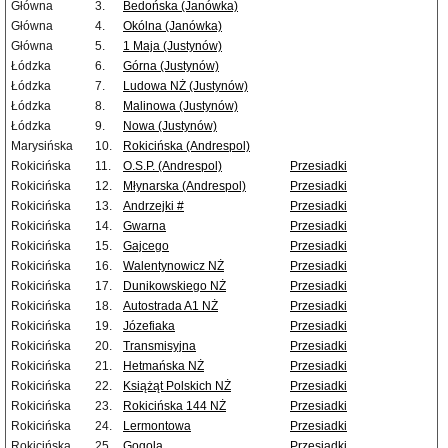
Główna
3.
Bedońska (Janówka)
Główna
4.
Okólna (Janówka)
Główna
5.
1 Maja (Justynów)
Łódzka
6.
Górna (Justynów)
Łódzka
7.
Ludowa NŻ (Justynów)
Łódzka
8.
Malinowa (Justynów)
Łódzka
9.
Nowa (Justynów)
Marysińska
10.
Rokicińska (Andrespol)
Rokicińska
11.
O.S.P. (Andrespol)
Przesiadki
Rokicińska
12.
Młynarska (Andrespol)
Przesiadki
Rokicińska
13.
Andrzejki #
Przesiadki
Rokicińska
14.
Gwarna
Przesiadki
Rokicińska
15.
Gajcego
Przesiadki
Rokicińska
16.
Walentynowicz NŻ
Przesiadki
Rokicińska
17.
Dunikowskiego NŻ
Przesiadki
Rokicińska
18.
Autostrada A1 NŻ
Przesiadki
Rokicińska
19.
Józefiaka
Przesiadki
Rokicińska
20.
Transmisyjna
Przesiadki
Rokicińska
21.
Hetmańska NŻ
Przesiadki
Rokicińska
22.
Książąt Polskich NŻ
Przesiadki
Rokicińska
23.
Rokicińska 144 NŻ
Przesiadki
Rokicińska
24.
Lermontowa
Przesiadki
Rokicińska
25.
Gogola
Przesiadki