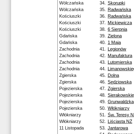
Wólczańska
34.
Skorupki
Wólczańska
35.
Radwańska
Kościuszki
36.
Radwańska
Kościuszki
37.
Mickiewicza
Kościuszki
38.
6 Sierpnia
Gdańska
39.
Zielona
Gdańska
40.
1 Maja
Zachodnia
41.
Legionów
Zachodnia
42.
Manufaktura
Zachodnia
43.
Lutomierska
Zachodnia
44.
Limanowskie
Zgierska
45.
Dolna
Zgierska
46.
Sędziowska
Pojezierska
47.
Zgierska
Pojezierska
48.
Sierakowski
Pojezierska
49.
Grunwaldzka
Pojezierska
50.
Włókniarzy
Włókniarzy
51.
Św. Teresy 
Włókniarzy
52.
Liściasta NŻ
11 Listopada
53.
Jantarowa