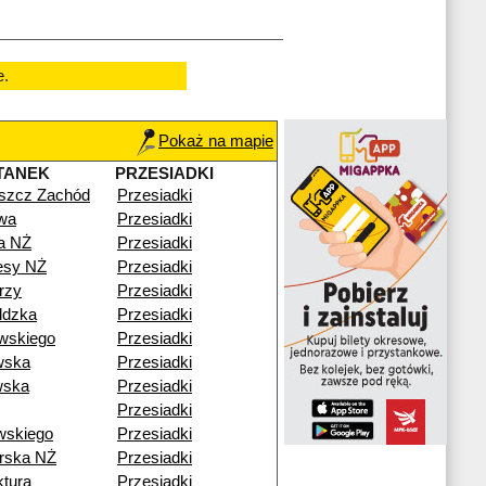
e.
Pokaż na mapie
TANEK
PRZESIADKI
szcz Zachód
Przesiadki
wa
Przesiadki
ta NŻ
Przesiadki
esy NŻ
Przesiadki
rzy
Przesiadki
ldzka
Przesiadki
wskiego
Przesiadki
wska
Przesiadki
wska
Przesiadki
Przesiadki
wskiego
Przesiadki
rska NŻ
Przesiadki
tura
Przesiadki