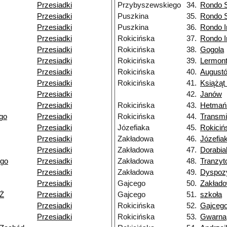
Przesiadki
Przybyszewskiego
34.
Rondo 
Przesiadki
Puszkina
35.
Rondo 
Przesiadki
Puszkina
36.
Rondo I
Przesiadki
Rokicińska
37.
Rondo I
Przesiadki
Rokicińska
38.
Gogola
Przesiadki
Rokicińska
39.
Lermon
Przesiadki
Rokicińska
40.
August
Przesiadki
Rokicińska
41.
Książąt
Przesiadki
42.
Janów
Przesiadki
Rokicińska
43.
Hetmań
go
Przesiadki
Rokicińska
44.
Transmi
Przesiadki
Józefiaka
45.
Rokiciń
Przesiadki
Zakładowa
46.
Józefia
Przesiadki
Zakładowa
47.
Dorabia
ego
Przesiadki
Zakładowa
48.
Tranzy
Przesiadki
Zakładowa
49.
Dyspoz
Przesiadki
Gajcego
50.
Zakład
NŻ
Przesiadki
Gajcego
51.
szkoła
Przesiadki
Rokicińska
52.
Gajceg
Przesiadki
Rokicińska
53.
Gwarna