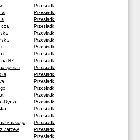
ów
Przesiadki
ia
Przesiadki
ia
Przesiadki
icza
Przesiadki
ska
Przesiadki
ńska
Przesiadki
i
Przesiadki
na
Przesiadki
ana NŻ
Przesiadki
odległości
Przesiadki
ska
Przesiadki
wa
Przesiadki
ego
Przesiadki
ka
Przesiadki
go-Rydza
Przesiadki
ska
Przesiadki
Przesiadki
aszyńskiego
Przesiadki
dź Zarzew
Przesiadki
Przesiadki