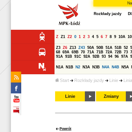
Na
Rozkłady jazdy
Dl
Z
Z1
Z2
0
1
2
3
4
5
6
7
8
9
10A
1
Z3
Z6
Z13
Z43
50A
50B
51A
51B
52
68
69A
69B
70
71A
71B
72A
72B
73
91A
91B
91C
92A
92B
93
94
96
97A
N1A
N1B
N2
N3A
N3B
N4A
N4B
N5A
Start
Rozkłady jazdy
Linie
Lini
Linie
Zmiany
Powrót