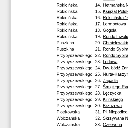
Rokicińska
14.
Hetmańska 
Rokicińska
15.
Książąt Pols
Rokicińska
16.
Rokicińska 
Rokicińska
17.
Lermontowa
Rokicińska
18.
Gogola
Rokicińska
19.
Rondo Inwal
Puszkina
20.
Chmielowski
Puszkina
21.
Rondo Sybir
Przybyszewskiego
22.
Rondo Sybir
Przybyszewskiego
23.
Lodowa
Przybyszewskiego
24.
Dw. Łódź Za
Przybyszewskiego
25.
Nurta-Kaszy
Przybyszewskiego
26.
Zapadła
Przybyszewskiego
27.
Śmigłego-Ry
Przybyszewskiego
28.
Łęczycka
Przybyszewskiego
29.
Kilińskiego
Przybyszewskiego
30.
Brzozowa
Piotrkowska
31.
Pl. Niepodleg
Wólczańska
32.
Skrzywana 
Wólczańska
33.
Czerwona