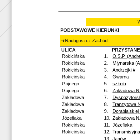
W
PODSTAWOWE KIERUNKI
Radogoszcz Zachód
ULICA
PRZYSTAN
Rokicińska
1.
O.S.P. (Andr
Rokicińska
2.
Młynarska (A
Rokicińska
3.
Andrzejki #
Rokicińska
4.
Gwarna
Gajcego
5.
szkoła
Gajcego
6.
Zakładowa N
Zakładowa
7.
Dyspozytors
Zakładowa
8.
Tranzytowa 
Zakładowa
9.
Dorabialskiej
Józefiaka
10.
Zakładowa N
Rokicińska
11.
Józefiaka
Rokicińska
12.
Transmisyjna
13.
Janów