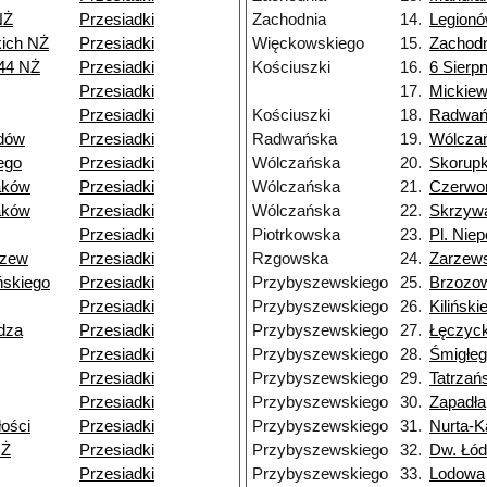
NŻ
Przesiadki
Zachodnia
14.
Legion
kich NŻ
Przesiadki
Więckowskiego
15.
Zachodn
144 NŻ
Przesiadki
Kościuszki
16.
6 Sierpn
Przesiadki
17.
Mickiew
Przesiadki
Kościuszki
18.
Radwań
idów
Przesiadki
Radwańska
19.
Wólcza
ego
Przesiadki
Wólczańska
20.
Skorupk
aków
Przesiadki
Wólczańska
21.
Czerwo
aków
Przesiadki
Wólczańska
22.
Skrzyw
Przesiadki
Piotrkowska
23.
Pl. Niep
rzew
Przesiadki
Rzgowska
24.
Zarzew
ńskiego
Przesiadki
Przybyszewskiego
25.
Brzozo
Przesiadki
Przybyszewskiego
26.
Kiliński
dza
Przesiadki
Przybyszewskiego
27.
Łęczyc
Przesiadki
Przybyszewskiego
28.
Śmigłe
Przesiadki
Przybyszewskiego
29.
Tatrzań
Przesiadki
Przybyszewskiego
30.
Zapadła
łości
Przesiadki
Przybyszewskiego
31.
Nurta-K
NŻ
Przesiadki
Przybyszewskiego
32.
Dw. Łó
Przesiadki
Przybyszewskiego
33.
Lodowa