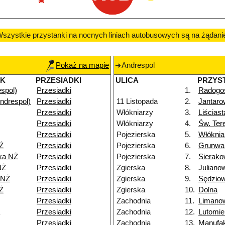
szystkie przystanki na nocnych liniach autobusowych są na żądani
Pokaż na mapie
Andrespol
EK
PRZESIADKI
ULICA
PRZYS
espol)
Przesiadki
1.
Radogo
ndrespol)
Przesiadki
11 Listopada
2.
Jantaro
Przesiadki
Włókniarzy
3.
Liścias
Przesiadki
Włókniarzy
4.
Św. Ter
Przesiadki
Pojezierska
5.
Włóknia
Ż
Przesiadki
Pojezierska
6.
Grunwa
ka NŻ
Przesiadki
Pojezierska
7.
Sierako
NŻ
Przesiadki
Zgierska
8.
Juliano
 NŻ
Przesiadki
Zgierska
9.
Sędzio
Ż
Przesiadki
Zgierska
10.
Dolna
Przesiadki
Zachodnia
11.
Limano
Przesiadki
Zachodnia
12.
Lutomie
Przesiadki
Zachodnia
13.
Manufak