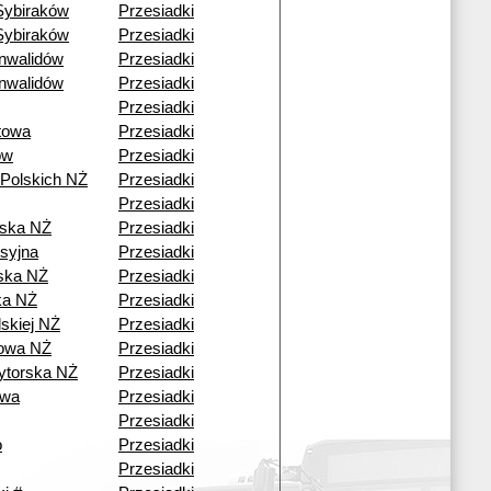
Sybiraków
Przesiadki
Sybiraków
Przesiadki
nwalidów
Przesiadki
nwalidów
Przesiadki
Przesiadki
towa
Przesiadki
ów
Przesiadki
 Polskich NŻ
Przesiadki
Przesiadki
ska NŻ
Przesiadki
syjna
Przesiadki
ska NŻ
Przesiadki
ka NŻ
Przesiadki
lskiej NŻ
Przesiadki
towa NŻ
Przesiadki
ytorska NŻ
Przesiadki
owa
Przesiadki
Przesiadki
o
Przesiadki
Przesiadki