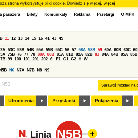
sza strona wykorzystuje pliki cookie. Dowiedz się więcej.
więcej
a pasażera
Bilety
Komunikaty
Reklama
Przetargi
O MPK
0B
11
12
13
14
15
16
41
43
45
53A
53C
53B
54B
55A
55B
55C
56
57
58A
58B
59
60A
60B
60C
60
75A
75B
76
77
78
80A
80B
81A
81B
82A
82B
83
84A
84B
85A
85B
97B
99
100
101
201
202
6.
F1
G1
G2
H
W
N5B
N6
N7A
N7B
N8
N9
a N5B
Sprawdź rozkład na d
Utrudnienia
Przystanki
Połączenia
N5B
Linia