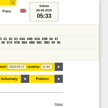
x
Sobota
08-08-2026
Praca
05:33
D
61
62
63
64A
64B
65A
65B
66
67
86
87A
87B
88A
88B
88C
88D
89
90
zień:
i godzinę:
Schematy
Pobierz
Pomoc