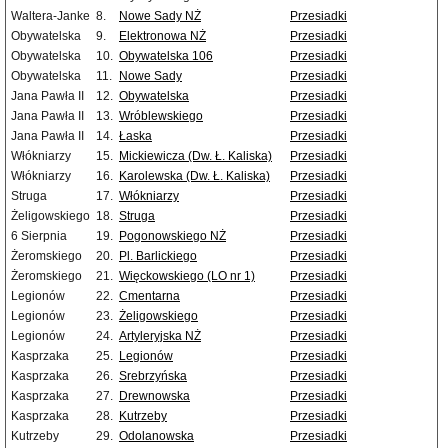
Waltera-Janke
8.
Nowe Sady NŻ
Przesiadki
Obywatelska
9.
Elektronowa NŻ
Przesiadki
Obywatelska
10.
Obywatelska 106
Przesiadki
Obywatelska
11.
Nowe Sady
Przesiadki
Jana Pawła II
12.
Obywatelska
Przesiadki
Jana Pawła II
13.
Wróblewskiego
Przesiadki
Jana Pawła II
14.
Łaska
Przesiadki
Włókniarzy
15.
Mickiewicza (Dw. Ł. Kaliska)
Przesiadki
Włókniarzy
16.
Karolewska (Dw. Ł. Kaliska)
Przesiadki
Struga
17.
Włókniarzy
Przesiadki
Żeligowskiego
18.
Struga
Przesiadki
6 Sierpnia
19.
Pogonowskiego NŻ
Przesiadki
Żeromskiego
20.
Pl. Barlickiego
Przesiadki
Żeromskiego
21.
Więckowskiego (LO nr 1)
Przesiadki
Legionów
22.
Cmentarna
Przesiadki
Legionów
23.
Żeligowskiego
Przesiadki
Legionów
24.
Artyleryjska NŻ
Przesiadki
Kasprzaka
25.
Legionów
Przesiadki
Kasprzaka
26.
Srebrzyńska
Przesiadki
Kasprzaka
27.
Drewnowska
Przesiadki
Kasprzaka
28.
Kutrzeby
Przesiadki
Kutrzeby
29.
Odolanowska
Przesiadki