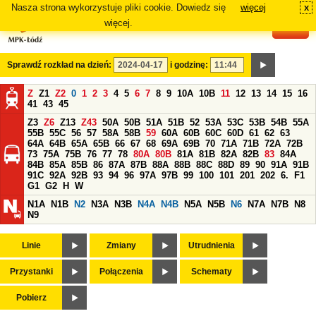
Nasza strona wykorzystuje pliki cookie. Dowiedz się
więcej
x
#
więcej.
Sprawdź rozkład na dzień:
i godzinę:
Z
Z1
Z2
0
1
2
3
4
5
6
7
8
9
10A
10B
11
12
13
14
15
16
41
43
45
Z3
Z6
Z13
Z43
50A
50B
51A
51B
52
53A
53C
53B
54B
55A
55B
55C
56
57
58A
58B
59
60A
60B
60C
60D
61
62
63
64A
64B
65A
65B
66
67
68
69A
69B
70
71A
71B
72A
72B
73
75A
75B
76
77
78
80A
80B
81A
81B
82A
82B
83
84A
84B
85A
85B
86
87A
87B
88A
88B
88C
88D
89
90
91A
91B
91C
92A
92B
93
94
96
97A
97B
99
100
101
201
202
6.
F1
G1
G2
H
W
N1A
N1B
N2
N3A
N3B
N4A
N4B
N5A
N5B
N6
N7A
N7B
N8
N9
Linie
Zmiany
Utrudnienia
Przystanki
Połączenia
Schematy
Pobierz