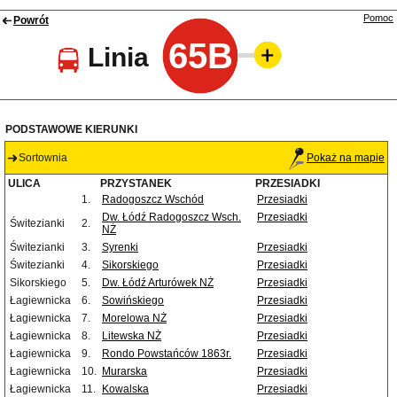
Pomoc
Powrót
65B
Linia
PODSTAWOWE KIERUNKI
Sortownia
Pokaż na mapie
ULICA
PRZYSTANEK
PRZESIADKI
1.
Radogoszcz Wschód
Przesiadki
Dw. Łódź Radogoszcz Wsch.
Przesiadki
Świtezianki
2.
NŻ
Świtezianki
3.
Syrenki
Przesiadki
Świtezianki
4.
Sikorskiego
Przesiadki
Sikorskiego
5.
Dw. Łódź Arturówek NŻ
Przesiadki
Łagiewnicka
6.
Sowińskiego
Przesiadki
Łagiewnicka
7.
Morelowa NŻ
Przesiadki
Łagiewnicka
8.
Litewska NŻ
Przesiadki
Łagiewnicka
9.
Rondo Powstańców 1863r.
Przesiadki
Łagiewnicka
10.
Murarska
Przesiadki
Łagiewnicka
11.
Kowalska
Przesiadki