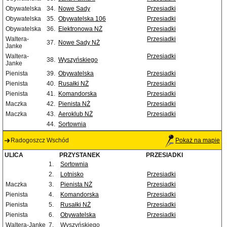
Obywatelska
34.
Nowe Sady
Przesiadki
Obywatelska
35.
Obywatelska 106
Przesiadki
Obywatelska
36.
Elektronowa NŻ
Przesiadki
Waltera-
Przesiadki
37.
Nowe Sady NŻ
Janke
Waltera-
Przesiadki
38.
Wyszyńskiego
Janke
Pienista
39.
Obywatelska
Przesiadki
Pienista
40.
Rusałki NŻ
Przesiadki
Pienista
41.
Komandorska
Przesiadki
Maczka
42.
Pienista NŻ
Przesiadki
Maczka
43.
Aeroklub NŻ
Przesiadki
44.
Sortownia
Radogoszcz Wschód
Pokaż na mapie
ULICA
PRZYSTANEK
PRZESIADKI
1.
Sortownia
2.
Lotnisko
Przesiadki
Maczka
3.
Pienista NŻ
Przesiadki
Pienista
4.
Komandorska
Przesiadki
Pienista
5.
Rusałki NŻ
Przesiadki
Pienista
6.
Obywatelska
Przesiadki
Waltera-Janke
7.
Wyszyńskiego