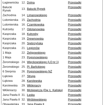
Łagiewnicka
12.
Dolna
Przesiadki
Bałucki
Przesiadki
13.
Bałucki Rynek
Rynek
Zachodnia
14.
Limanowskiego
Przesiadki
Lutomierska
15.
Zachodnia
Przesiadki
Lutomierska
16.
Czarnkowska
Przesiadki
Kutrzeby
17.
Odolanowska
Przesiadki
Kasprzaka
18.
Kutrzeby
Przesiadki
Kasprzaka
19.
Drewnowska
Przesiadki
Kasprzaka
20.
Srebrzyńska
Przesiadki
Kasprzaka
21.
Legionów
Przesiadki
1 Maja
22.
Żeligowskiego
Przesiadki
1 Maja
23.
Pogonowskiego
Przesiadki
Żeromskiego
24.
Więckowskiego (LO nr 1)
Przesiadki
Żeromskiego
25.
Pl. Barlickiego
Przesiadki
6 Sierpnia
26.
Pogonowskiego NŻ
Przesiadki
Łąkowa
27.
Struga
Przesiadki
Łąkowa
28.
Karolewska
Przesiadki
Karolewska
29.
Włókniarzy
Przesiadki
Włókniarzy
30.
Mickiewicza (Dw. Ł. Kaliska)
Przesiadki
Jana Pawła II
31.
Łaska
Przesiadki
Jana Pawła II
32.
Wróblewskiego
Przesiadki
Obywatelska
33.
Jana Pawła II
Przesiadki