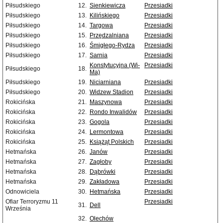
Piłsudskiego
12.
Sienkiewicza
Przesiadki
Piłsudskiego
13.
Kilińskiego
Przesiadki
Piłsudskiego
14.
Targowa
Przesiadki
Piłsudskiego
15.
Przędzalniana
Przesiadki
Piłsudskiego
16.
Śmigłego-Rydza
Przesiadki
Piłsudskiego
17.
Sarnia
Przesiadki
Konstytucyjna (Wi-
Przesiadki
Piłsudskiego
18.
Ma)
Piłsudskiego
19.
Niciarniana
Przesiadki
Piłsudskiego
20.
Widzew Stadion
Przesiadki
Rokicińska
21.
Maszynowa
Przesiadki
Rokicińska
22.
Rondo Inwalidów
Przesiadki
Rokicińska
23.
Gogola
Przesiadki
Rokicińska
24.
Lermontowa
Przesiadki
Rokicińska
25.
Książąt Polskich
Przesiadki
Hetmańska
26.
Janów
Przesiadki
Hetmańska
27.
Zagłoby
Przesiadki
Hetmańska
28.
Dąbrówki
Przesiadki
Hetmańska
29.
Zakładowa
Przesiadki
Odnowiciela
30.
Hetmańska
Przesiadki
Ofiar Terroryzmu 11
Przesiadki
31.
Dell
Września
32.
Olechów