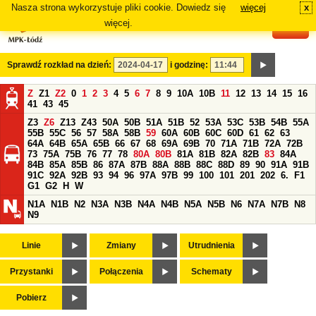
Nasza strona wykorzystuje pliki cookie. Dowiedz się
więcej
x
#
więcej.
Sprawdź rozkład na dzień:
i godzinę:
Z
Z1
Z2
0
1
2
3
4
5
6
7
8
9
10A
10B
11
12
13
14
15
16
41
43
45
Z3
Z6
Z13
Z43
50A
50B
51A
51B
52
53A
53C
53B
54B
55A
55B
55C
56
57
58A
58B
59
60A
60B
60C
60D
61
62
63
64A
64B
65A
65B
66
67
68
69A
69B
70
71A
71B
72A
72B
73
75A
75B
76
77
78
80A
80B
81A
81B
82A
82B
83
84A
84B
85A
85B
86
87A
87B
88A
88B
88C
88D
89
90
91A
91B
91C
92A
92B
93
94
96
97A
97B
99
100
101
201
202
6.
F1
G1
G2
H
W
N1A
N1B
N2
N3A
N3B
N4A
N4B
N5A
N5B
N6
N7A
N7B
N8
N9
Linie
Zmiany
Utrudnienia
Przystanki
Połączenia
Schematy
Pobierz