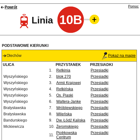
Pomoc
Powrót
10B
Linia
PODSTAWOWE KIERUNKI
Olechów
Pokaż na mapie
ULICA
PRZYSTANEK
PRZESIADKI
1.
Retkinia
Przesiadki
Wyszyńskiego
2.
blok 270
Przesiadki
Wyszyńskiego
3.
Armii Krajowej
Przesiadki
Wyszyńskiego
4.
Retkińska
Przesiadki
Wyszyńskiego
5.
Os. Piaski
Przesiadki
Wyszyńskiego
6.
Waltera-Janke
Przesiadki
Bratysławska
7.
Wróblewskiego
Przesiadki
Bratysławska
8.
Wileńska
Przesiadki
Bandurskiego
9.
Dw. Łódź Kaliska
Przesiadki
Mickiewicza
10.
Żeromskiego
Przesiadki
Piotrkowska
Przesiadki
11.
Centrum