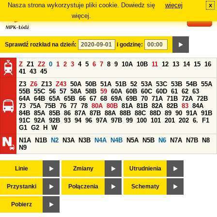
Nasza strona wykorzystuje pliki cookie. Dowiedz się
więcej
x
#
więcej.
Sprawdź rozkład na dzień:
i godzinę:
Z
Z1
Z2
0
1
2
3
4
5
6
7
8
9
10A
10B
11
12
13
14
15
16
41
43
45
Z3
Z6
Z13
Z43
50A
50B
51A
51B
52
53A
53C
53B
54B
55A
55B
55C
56
57
58A
58B
59
60A
60B
60C
60D
61
62
63
64A
64B
65A
65B
66
67
68
69A
69B
70
71A
71B
72A
72B
73
75A
75B
76
77
78
80A
80B
81A
81B
82A
82B
83
84A
84B
85A
85B
86
87A
87B
88A
88B
88C
88D
89
90
91A
91B
91C
92A
92B
93
94
96
97A
97B
99
100
101
201
202
6.
F1
G1
G2
H
W
N1A
N1B
N2
N3A
N3B
N4A
N4B
N5A
N5B
N6
N7A
N7B
N8
N9
Linie
Zmiany
Utrudnienia
Przystanki
Połączenia
Schematy
Pobierz