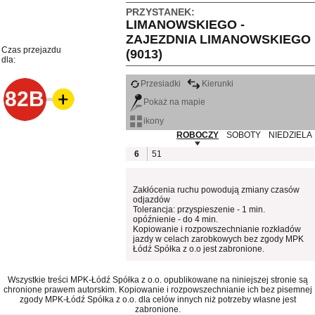
PRZYSTANEK:
LIMANOWSKIEGO -
ZAJEZDNIA LIMANOWSKIEGO
Czas przejazdu
(9013)
dla:
Przesiadki
Kierunki
82B
Pokaż na mapie
ikony
ROBOCZY
SOBOTY
NIEDZIELA
6
51
Zakłócenia ruchu powodują zmiany czasów
odjazdów
Tolerancja: przyspieszenie - 1 min.
opóźnienie - do 4 min.
Kopiowanie i rozpowszechnianie rozkładów
jazdy w celach zarobkowych bez zgody MPK
Łódź Spółka z o.o jest zabronione.
Wszystkie treści MPK-Łódź Spółka z o.o. opublikowane na niniejszej stronie są
chronione prawem autorskim. Kopiowanie i rozpowszechnianie ich bez pisemnej
zgody MPK-Łódź Spółka z o.o. dla celów innych niż potrzeby własne jest
zabronione.