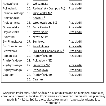
Radwańska
9.
Wólczańska
Przesiadki
Politechniki
10.
Radwańska (kampus PŁ)
Przesiadki
Rembielińskiego
11.
Inżynierska NŻ
Proletariacka
12.
Sowia NŻ
Proletariacka
13.
Wróblewskiego NŻ
Przesiadki
Obywatelska
14.
Jana Pawła II
Przesiadki
Obywatelska
15.
Nowe Sady
Przesiadki
Pustynna
16.
Nowe Sady
Św. Franciszka
17.
Zenitowa
Przesiadki
Św. Franciszka
18.
Zwrotnikowa
Przesiadki
Leszczowa
19.
Dw. Łódź Pabianicka NŻ
Przesiadki
Pabianicka
20.
Prądzyńskiego
Przesiadki
Prądzyńskiego
21.
Pokładowa NŻ
Prądzyńskiego
22.
Darniowa NŻ
Przesiadki
Prądzyńskiego
23.
Rozwojowa
Przesiadki
Czahary
24.
Prądzyńskiego
Przesiadki
25.
Czahary
Wszystkie treści MPK-Łódź Spółka z o.o. opublikowane na niniejszej stronie są
chronione prawem autorskim. Kopiowanie i rozpowszechnianie ich bez pisemnej
zgody MPK-Łódź Spółka z o.o. dla celów innych niż potrzeby własne jest
zabronione.