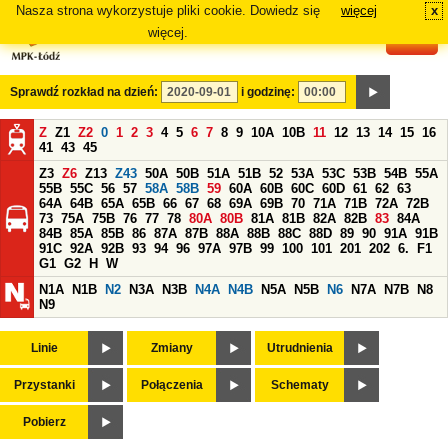
Nasza strona wykorzystuje pliki cookie. Dowiedz się
więcej
x
#
więcej.
Sprawdź rozkład na dzień:
i godzinę:
Z
Z1
Z2
0
1
2
3
4
5
6
7
8
9
10A
10B
11
12
13
14
15
16
41
43
45
Z3
Z6
Z13
Z43
50A
50B
51A
51B
52
53A
53C
53B
54B
55A
55B
55C
56
57
58A
58B
59
60A
60B
60C
60D
61
62
63
64A
64B
65A
65B
66
67
68
69A
69B
70
71A
71B
72A
72B
73
75A
75B
76
77
78
80A
80B
81A
81B
82A
82B
83
84A
84B
85A
85B
86
87A
87B
88A
88B
88C
88D
89
90
91A
91B
91C
92A
92B
93
94
96
97A
97B
99
100
101
201
202
6.
F1
G1
G2
H
W
N1A
N1B
N2
N3A
N3B
N4A
N4B
N5A
N5B
N6
N7A
N7B
N8
N9
Linie
Zmiany
Utrudnienia
Przystanki
Połączenia
Schematy
Pobierz