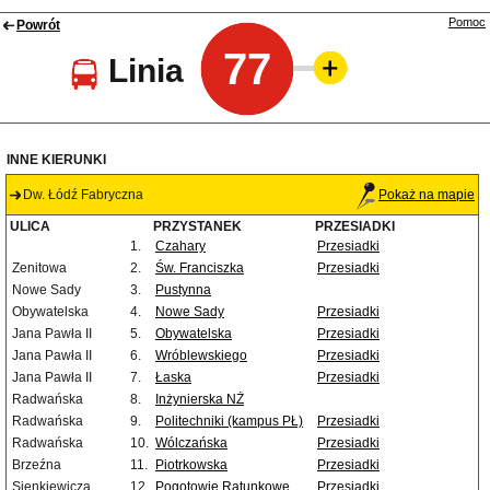
Pomoc
Powrót
77
Linia
INNE KIERUNKI
Dw. Łódź Fabryczna
Pokaż na mapie
ULICA
PRZYSTANEK
PRZESIADKI
1.
Czahary
Przesiadki
Zenitowa
2.
Św. Franciszka
Przesiadki
Nowe Sady
3.
Pustynna
Obywatelska
4.
Nowe Sady
Przesiadki
Jana Pawła II
5.
Obywatelska
Przesiadki
Jana Pawła II
6.
Wróblewskiego
Przesiadki
Jana Pawła II
7.
Łaska
Przesiadki
Radwańska
8.
Inżynierska NŻ
Radwańska
9.
Politechniki (kampus PŁ)
Przesiadki
Radwańska
10.
Wólczańska
Przesiadki
Brzeźna
11.
Piotrkowska
Przesiadki
Sienkiewicza
12.
Pogotowie Ratunkowe
Przesiadki