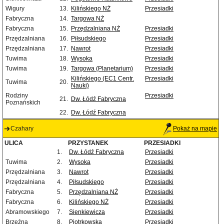
Wigury
13.
Kilińskiego NŻ
Przesiadki
Fabryczna
14.
Targowa NŻ
Fabryczna
15.
Przędzalniana NŻ
Przesiadki
Przędzalniana
16.
Piłsudskiego
Przesiadki
Przędzalniana
17.
Nawrot
Przesiadki
Tuwima
18.
Wysoka
Przesiadki
Tuwima
19.
Targowa (Planetarium)
Przesiadki
Kilińskiego (EC1 Centr.
Przesiadki
Tuwima
20.
Nauki)
Rodziny
Przesiadki
21.
Dw. Łódź Fabryczna
Poznańskich
22.
Dw. Łódź Fabryczna
Czahary
Pokaż na mapie
ULICA
PRZYSTANEK
PRZESIADKI
1.
Dw. Łódź Fabryczna
Przesiadki
Tuwima
2.
Wysoka
Przesiadki
Przędzalniana
3.
Nawrot
Przesiadki
Przędzalniana
4.
Piłsudskiego
Przesiadki
Fabryczna
5.
Przędzalniana NŻ
Przesiadki
Fabryczna
6.
Kilińskiego NŻ
Przesiadki
Abramowskiego
7.
Sienkiewicza
Przesiadki
Brzeźna
8.
Piotrkowska
Przesiadki