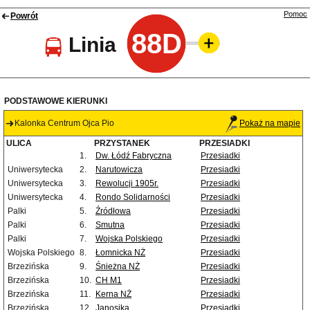
Pomoc
Powrót
88D
Linia
PODSTAWOWE KIERUNKI
Kalonka Centrum Ojca Pio
Pokaż na mapie
ULICA
PRZYSTANEK
PRZESIADKI
1.
Dw. Łódź Fabryczna
Przesiadki
Uniwersytecka
2.
Narutowicza
Przesiadki
Uniwersytecka
3.
Rewolucji 1905r.
Przesiadki
Uniwersytecka
4.
Rondo Solidarności
Przesiadki
Palki
5.
Źródłowa
Przesiadki
Palki
6.
Smutna
Przesiadki
Palki
7.
Wojska Polskiego
Przesiadki
Wojska Polskiego
8.
Łomnicka NŻ
Przesiadki
Brzezińska
9.
Śnieżna NŻ
Przesiadki
Brzezińska
10.
CH M1
Przesiadki
Brzezińska
11.
Kerna NŻ
Przesiadki
Brzezińska
12.
Janosika
Przesiadki