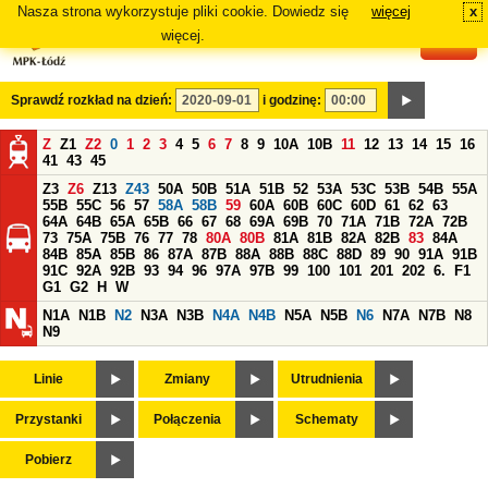
Nasza strona wykorzystuje pliki cookie. Dowiedz się
więcej
x
#
więcej.
Sprawdź rozkład na dzień:
i godzinę:
Z
Z1
Z2
0
1
2
3
4
5
6
7
8
9
10A
10B
11
12
13
14
15
16
41
43
45
Z3
Z6
Z13
Z43
50A
50B
51A
51B
52
53A
53C
53B
54B
55A
55B
55C
56
57
58A
58B
59
60A
60B
60C
60D
61
62
63
64A
64B
65A
65B
66
67
68
69A
69B
70
71A
71B
72A
72B
73
75A
75B
76
77
78
80A
80B
81A
81B
82A
82B
83
84A
84B
85A
85B
86
87A
87B
88A
88B
88C
88D
89
90
91A
91B
91C
92A
92B
93
94
96
97A
97B
99
100
101
201
202
6.
F1
G1
G2
H
W
N1A
N1B
N2
N3A
N3B
N4A
N4B
N5A
N5B
N6
N7A
N7B
N8
N9
Linie
Zmiany
Utrudnienia
Przystanki
Połączenia
Schematy
Pobierz