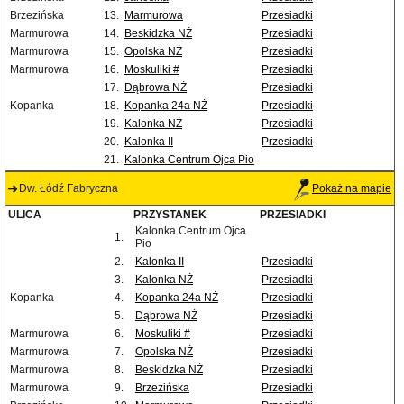
Brzezińska
13.
Marmurowa
Przesiadki
Marmurowa
14.
Beskidzka NŻ
Przesiadki
Marmurowa
15.
Opolska NŻ
Przesiadki
Marmurowa
16.
Moskuliki #
Przesiadki
17.
Dąbrowa NŻ
Przesiadki
Kopanka
18.
Kopanka 24a NŻ
Przesiadki
19.
Kalonka NŻ
Przesiadki
20.
Kalonka II
Przesiadki
21.
Kalonka Centrum Ojca Pio
Dw. Łódź Fabryczna
Pokaż na mapie
ULICA
PRZYSTANEK
PRZESIADKI
Kalonka Centrum Ojca
1.
Pio
2.
Kalonka II
Przesiadki
3.
Kalonka NŻ
Przesiadki
Kopanka
4.
Kopanka 24a NŻ
Przesiadki
5.
Dąbrowa NŻ
Przesiadki
Marmurowa
6.
Moskuliki #
Przesiadki
Marmurowa
7.
Opolska NŻ
Przesiadki
Marmurowa
8.
Beskidzka NŻ
Przesiadki
Marmurowa
9.
Brzezińska
Przesiadki