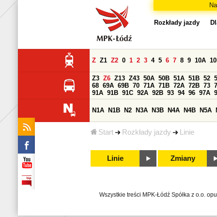
Na
Rozkłady jazdy
Dl
Z
Z1
Z2
0
1
2
3
4
5
6
7
8
9
10A
1
Z3
Z6
Z13
Z43
50A
50B
51A
51B
52
68
69A
69B
70
71A
71B
72A
72B
73
91A
91B
91C
92A
92B
93
94
96
97A
N1A
N1B
N2
N3A
N3B
N4A
N4B
N5A
Start
Rozkłady jazdy
Linie
Linie
Zmiany
Wszystkie treści MPK-Łódź Spółka z o.o. op