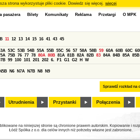
sza strona wykorzystuje pliki cookie. Dowiedz się więcej.
więcej
a pasażera
Bilety
Komunikaty
Reklama
Przetargi
O MPK
0B
11
12
13
14
15
16
41
43
45
53A
53C
53B
54B
55A
55B
55C
56
57
58A
58B
59
60A
60B
60C
60
75A
75B
76
77
78
80A
80B
81A
81B
82A
82B
83
84A
84B
85A
85B
97B
99
100
101
201
202
6.
F1
G1
G2
H
W
N5B
N6
N7A
N7B
N8
N9
Sprawdź rozkład na d
Utrudnienia
Przystanki
Połączenia
ublikowane na niniejszej stronie są chronione prawem autorskim. Kopiowanie i r
Łódź Spółka z o.o. dla celów innych niż potrzeby własne jest zabronione.