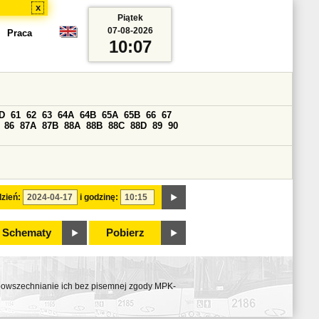
x
Piątek
07-08-2026
Praca
10:07
D
61
62
63
64A
64B
65A
65B
66
67
86
87A
87B
88A
88B
88C
88D
89
90
zień:
i godzinę:
Schematy
Pobierz
ozpowszechnianie ich bez pisemnej zgody MPK-