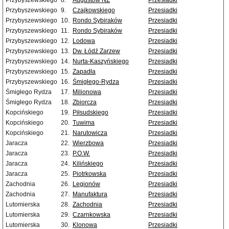
Przybyszewskiego
8.
Augustów NŻ
Przesiadki
Przybyszewskiego
9.
Czajkowskiego
Przesiadki
Przybyszewskiego
10.
Rondo Sybiraków
Przesiadki
Przybyszewskiego
11.
Rondo Sybiraków
Przesiadki
Przybyszewskiego
12.
Lodowa
Przesiadki
Przybyszewskiego
13.
Dw. Łódź Zarzew
Przesiadki
Przybyszewskiego
14.
Nurta-Kaszyńskiego
Przesiadki
Przybyszewskiego
15.
Zapadła
Przesiadki
Przybyszewskiego
16.
Śmigłego-Rydza
Przesiadki
Śmigłego Rydza
17.
Milionowa
Przesiadki
Śmigłego Rydza
18.
Zbiorcza
Przesiadki
Kopcińskiego
19.
Piłsudskiego
Przesiadki
Kopcińskiego
20.
Tuwima
Przesiadki
Kopcińskiego
21.
Narutowicza
Przesiadki
Jaracza
22.
Wierzbowa
Przesiadki
Jaracza
23.
P.O.W.
Przesiadki
Jaracza
24.
Kilińskiego
Przesiadki
Jaracza
25.
Piotrkowska
Przesiadki
Zachodnia
26.
Legionów
Przesiadki
Zachodnia
27.
Manufaktura
Przesiadki
Lutomierska
28.
Zachodnia
Przesiadki
Lutomierska
29.
Czarnkowska
Przesiadki
Lutomierska
30.
Klonowa
Przesiadki