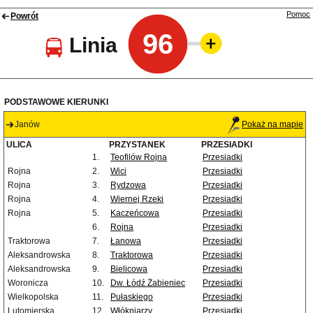
Pomoc
Powrót
96
Linia
PODSTAWOWE KIERUNKI
Janów
Pokaż na mapie
ULICA
PRZYSTANEK
PRZESIADKI
1.
Teofilów Rojna
Przesiadki
Rojna
2.
Wici
Przesiadki
Rojna
3.
Rydzowa
Przesiadki
Rojna
4.
Wiernej Rzeki
Przesiadki
Rojna
5.
Kaczeńcowa
Przesiadki
6.
Rojna
Przesiadki
Traktorowa
7.
Łanowa
Przesiadki
Aleksandrowska
8.
Traktorowa
Przesiadki
Aleksandrowska
9.
Bielicowa
Przesiadki
Woronicza
10.
Dw. Łódź Żabieniec
Przesiadki
Wielkopolska
11.
Pułaskiego
Przesiadki
Lutomierska
12.
Włókniarzy
Przesiadki