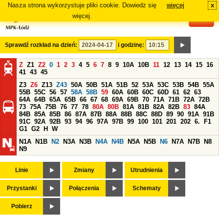
Nasza strona wykorzystuje pliki cookie. Dowiedz się
więcej
x
#
więcej.
Sprawdź rozkład na dzień:
i godzinę:
Z
Z1
Z2
0
1
2
3
4
5
6
7
8
9
10A
10B
11
12
13
14
15
16
41
43
45
Z3
Z6
Z13
Z43
50A
50B
51A
51B
52
53A
53C
53B
54B
55A
55B
55C
56
57
58A
58B
59
60A
60B
60C
60D
61
62
63
64A
64B
65A
65B
66
67
68
69A
69B
70
71A
71B
72A
72B
73
75A
75B
76
77
78
80A
80B
81A
81B
82A
82B
83
84A
84B
85A
85B
86
87A
87B
88A
88B
88C
88D
89
90
91A
91B
91C
92A
92B
93
94
96
97A
97B
99
100
101
201
202
6.
F1
G1
G2
H
W
N1A
N1B
N2
N3A
N3B
N4A
N4B
N5A
N5B
N6
N7A
N7B
N8
N9
Linie
Zmiany
Utrudnienia
Przystanki
Połączenia
Schematy
Pobierz