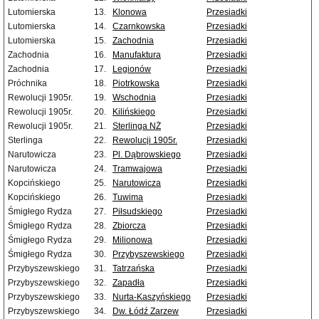
Lutomierska
13.
Klonowa
Przesiadki
Lutomierska
14.
Czarnkowska
Przesiadki
Lutomierska
15.
Zachodnia
Przesiadki
Zachodnia
16.
Manufaktura
Przesiadki
Zachodnia
17.
Legionów
Przesiadki
Próchnika
18.
Piotrkowska
Przesiadki
Rewolucji 1905r.
19.
Wschodnia
Przesiadki
Rewolucji 1905r.
20.
Kilińskiego
Przesiadki
Rewolucji 1905r.
21.
Sterlinga NŻ
Przesiadki
Sterlinga
22.
Rewolucji 1905r.
Przesiadki
Narutowicza
23.
Pl. Dąbrowskiego
Przesiadki
Narutowicza
24.
Tramwajowa
Przesiadki
Kopcińskiego
25.
Narutowicza
Przesiadki
Kopcińskiego
26.
Tuwima
Przesiadki
Śmigłego Rydza
27.
Piłsudskiego
Przesiadki
Śmigłego Rydza
28.
Zbiorcza
Przesiadki
Śmigłego Rydza
29.
Milionowa
Przesiadki
Śmigłego Rydza
30.
Przybyszewskiego
Przesiadki
Przybyszewskiego
31.
Tatrzańska
Przesiadki
Przybyszewskiego
32.
Zapadła
Przesiadki
Przybyszewskiego
33.
Nurta-Kaszyńskiego
Przesiadki
Przybyszewskiego
34.
Dw. Łódź Zarzew
Przesiadki