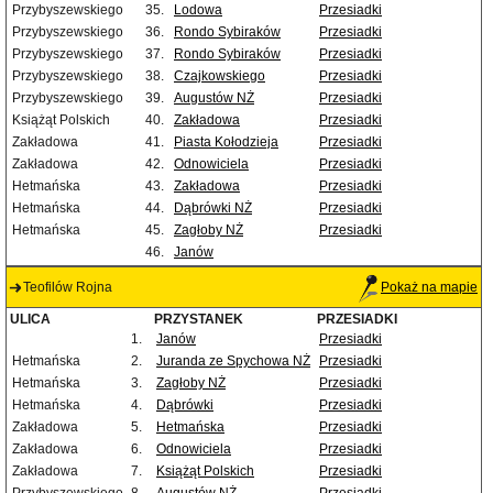
Przybyszewskiego
35.
Lodowa
Przesiadki
Przybyszewskiego
36.
Rondo Sybiraków
Przesiadki
Przybyszewskiego
37.
Rondo Sybiraków
Przesiadki
Przybyszewskiego
38.
Czajkowskiego
Przesiadki
Przybyszewskiego
39.
Augustów NŻ
Przesiadki
Książąt Polskich
40.
Zakładowa
Przesiadki
Zakładowa
41.
Piasta Kołodzieja
Przesiadki
Zakładowa
42.
Odnowiciela
Przesiadki
Hetmańska
43.
Zakładowa
Przesiadki
Hetmańska
44.
Dąbrówki NŻ
Przesiadki
Hetmańska
45.
Zagłoby NŻ
Przesiadki
46.
Janów
Teofilów Rojna
Pokaż na mapie
ULICA
PRZYSTANEK
PRZESIADKI
1.
Janów
Przesiadki
Hetmańska
2.
Juranda ze Spychowa NŻ
Przesiadki
Hetmańska
3.
Zagłoby NŻ
Przesiadki
Hetmańska
4.
Dąbrówki
Przesiadki
Zakładowa
5.
Hetmańska
Przesiadki
Zakładowa
6.
Odnowiciela
Przesiadki
Zakładowa
7.
Książąt Polskich
Przesiadki