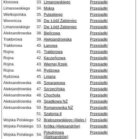
Klonowa
33.
Limanowskiego
Przesiadki
Limanowskiego
34.
Mokra
Przesiadki
Wielkopolska
35.
Pułaskiego
Przesiadki
Woronicza
36.
Dw. Łódź Żabieniec
Przesiadki
Limanowskiego
37.
Dw. Łódź Żabieniec
Przesiadki
Aleksandrowska
38.
Bielicowa
Przesiadki
Traktorowa
39.
Aleksandrowska
Przesiadki
Traktorowa
40.
Łanowa
Przesiadki
Rojna
41.
Traktorowa
Przesiadki
Rojna
42.
Kaczeńcowa
Przesiadki
Rojna
43.
Wiernej Rzeki
Przesiadki
Rojna
44.
Rydzowa
Przesiadki
Rydzowa
45.
Lniana
Przesiadki
Aleksandrowska
46.
Szparagowa
Przesiadki
Aleksandrowska
47.
Szczecińska
Przesiadki
Aleksandrowska
48.
Chochoła
Przesiadki
Aleksandrowska
49.
Spadkowa NŻ
Przesiadki
Aleksandrowska
50.
Romanowska NŻ
Przesiadki
51.
Szatonia #
Przesiadki
Wojska Polskiego
52.
Bratoszewskiego (Aleks.)
Przesiadki
Wojska Polskiego
53.
Krótka (Aleksandrów)
Przesiadki
Południowa
Przesiadki
Wojska Polskiego
54.
(Aleksandrów)