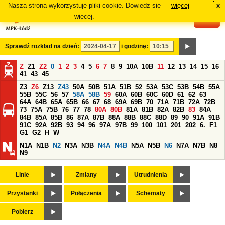
Nasza strona wykorzystuje pliki cookie. Dowiedz się
więcej
x
#
więcej.
Sprawdź rozkład na dzień:
i godzinę:
Z
Z1
Z2
0
1
2
3
4
5
6
7
8
9
10A
10B
11
12
13
14
15
16
41
43
45
Z3
Z6
Z13
Z43
50A
50B
51A
51B
52
53A
53C
53B
54B
55A
55B
55C
56
57
58A
58B
59
60A
60B
60C
60D
61
62
63
64A
64B
65A
65B
66
67
68
69A
69B
70
71A
71B
72A
72B
73
75A
75B
76
77
78
80A
80B
81A
81B
82A
82B
83
84A
84B
85A
85B
86
87A
87B
88A
88B
88C
88D
89
90
91A
91B
91C
92A
92B
93
94
96
97A
97B
99
100
101
201
202
6.
F1
G1
G2
H
W
N1A
N1B
N2
N3A
N3B
N4A
N4B
N5A
N5B
N6
N7A
N7B
N8
N9
Linie
Zmiany
Utrudnienia
Przystanki
Połączenia
Schematy
Pobierz