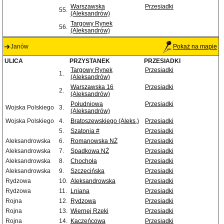
Warszawska
Przesiadki
55.
(Aleksandrów)
Targowy Rynek
56.
(Aleksandrów)
Janów
Pokaż na mapie
ULICA
PRZYSTANEK
PRZESIADKI
Targowy Rynek
Przesiadki
1.
(Aleksandrów)
Warszawska 16
Przesiadki
2.
(Aleksandrów)
Południowa
Przesiadki
Wojska Polskiego
3.
(Aleksandrów)
Wojska Polskiego
4.
Bratoszewskiego (Aleks.)
Przesiadki
5.
Szatonia #
Przesiadki
Aleksandrowska
6.
Romanowska NŻ
Przesiadki
Aleksandrowska
7.
Spadkowa NŻ
Przesiadki
Aleksandrowska
8.
Chochoła
Przesiadki
Aleksandrowska
9.
Szczecińska
Przesiadki
Rydzowa
10.
Aleksandrowska
Przesiadki
Rydzowa
11.
Lniana
Przesiadki
Rojna
12.
Rydzowa
Przesiadki
Rojna
13.
Wiernej Rzeki
Przesiadki
Rojna
14.
Kaczeńcowa
Przesiadki