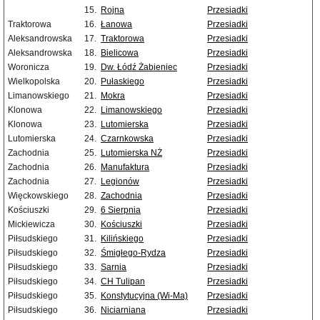
15.
Rojna
Przesiadki
Traktorowa
16.
Łanowa
Przesiadki
Aleksandrowska
17.
Traktorowa
Przesiadki
Aleksandrowska
18.
Bielicowa
Przesiadki
Woronicza
19.
Dw. Łódź Żabieniec
Przesiadki
Wielkopolska
20.
Pułaskiego
Przesiadki
Limanowskiego
21.
Mokra
Przesiadki
Klonowa
22.
Limanowskiego
Przesiadki
Klonowa
23.
Lutomierska
Przesiadki
Lutomierska
24.
Czarnkowska
Przesiadki
Zachodnia
25.
Lutomierska NŻ
Przesiadki
Zachodnia
26.
Manufaktura
Przesiadki
Zachodnia
27.
Legionów
Przesiadki
Więckowskiego
28.
Zachodnia
Przesiadki
Kościuszki
29.
6 Sierpnia
Przesiadki
Mickiewicza
30.
Kościuszki
Przesiadki
Piłsudskiego
31.
Kilińskiego
Przesiadki
Piłsudskiego
32.
Śmigłego-Rydza
Przesiadki
Piłsudskiego
33.
Sarnia
Przesiadki
Piłsudskiego
34.
CH Tulipan
Przesiadki
Piłsudskiego
35.
Konstytucyjna (Wi-Ma)
Przesiadki
Piłsudskiego
36.
Niciarniana
Przesiadki