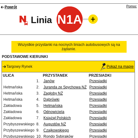
Pomoc
Powrót
N1A
Linia
Wszystkie przystanki na nocnych liniach autobusowych są na
żądanie.
PODSTAWOWE KIERUNKI
Targowy Rynek
Pokaż na mapie
ULICA
PRZYSTANEK
PRZESIADKI
1.
Janów
Przesiadki
Hetmańska
2.
Juranda ze Spychowa NŻ
Przesiadki
Hetmańska
3.
Zagłoby NŻ
Przesiadki
Hetmańska
4.
Dąbrówki
Przesiadki
Zakładowa
5.
Hetmańska
Przesiadki
Zakładowa
6.
Odnowiciela
Przesiadki
Zakładowa
7.
Książąt Polskich
Przesiadki
Przybyszewskiego
8.
Augustów NŻ
Przesiadki
Przybyszewskiego
9.
Czajkowskiego
Przesiadki
Przybyszewskiego
10.
Rondo Sybiraków
Przesiadki