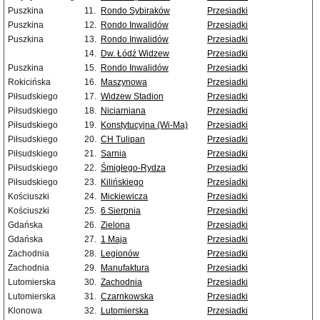
Puszkina
11.
Rondo Sybiraków
Przesiadki
Puszkina
12.
Rondo Inwalidów
Przesiadki
Puszkina
13.
Rondo Inwalidów
Przesiadki
14.
Dw. Łódź Widzew
Przesiadki
Puszkina
15.
Rondo Inwalidów
Przesiadki
Rokicińska
16.
Maszynowa
Przesiadki
Piłsudskiego
17.
Widzew Stadion
Przesiadki
Piłsudskiego
18.
Niciarniana
Przesiadki
Piłsudskiego
19.
Konstytucyjna (Wi-Ma)
Przesiadki
Piłsudskiego
20.
CH Tulipan
Przesiadki
Piłsudskiego
21.
Sarnia
Przesiadki
Piłsudskiego
22.
Śmigłego-Rydza
Przesiadki
Piłsudskiego
23.
Kilińskiego
Przesiadki
Kościuszki
24.
Mickiewicza
Przesiadki
Kościuszki
25.
6 Sierpnia
Przesiadki
Gdańska
26.
Zielona
Przesiadki
Gdańska
27.
1 Maja
Przesiadki
Zachodnia
28.
Legionów
Przesiadki
Zachodnia
29.
Manufaktura
Przesiadki
Lutomierska
30.
Zachodnia
Przesiadki
Lutomierska
31.
Czarnkowska
Przesiadki
Klonowa
32.
Lutomierska
Przesiadki