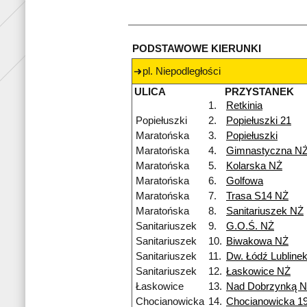
PODSTAWOWE KIERUNKI
pl. Niepodległości
ULICA
PRZYSTANEK
1.
Retkinia
Popiełuszki
2.
Popiełuszki 21
Maratońska
3.
Popiełuszki
Maratońska
4.
Gimnastyczna N
Maratońska
5.
Kolarska NŻ
Maratońska
6.
Golfowa
Maratońska
7.
Trasa S14 NŻ
Maratońska
8.
Sanitariuszek NŻ
Sanitariuszek
9.
G.O.Ś. NŻ
Sanitariuszek
10.
Biwakowa NŻ
Sanitariuszek
11.
Dw. Łódź Lubline
Sanitariuszek
12.
Łaskowice NŻ
Łaskowice
13.
Nad Dobrzynką 
Chocianowicka
14.
Chocianowicka 1