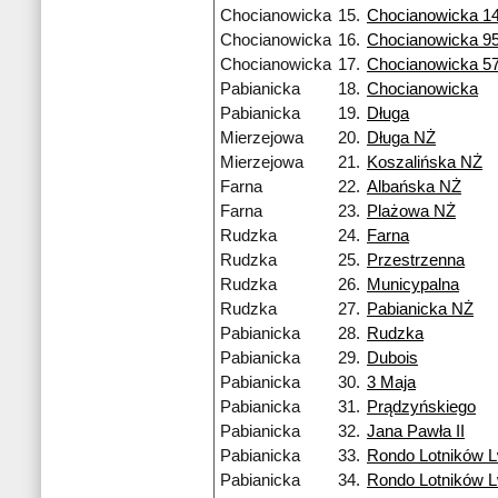
Chocianowicka
15.
Chocianowicka 1
Chocianowicka
16.
Chocianowicka 9
Chocianowicka
17.
Chocianowicka 5
Pabianicka
18.
Chocianowicka
Pabianicka
19.
Długa
Mierzejowa
20.
Długa NŻ
Mierzejowa
21.
Koszalińska NŻ
Farna
22.
Albańska NŻ
Farna
23.
Plażowa NŻ
Rudzka
24.
Farna
Rudzka
25.
Przestrzenna
Rudzka
26.
Municypalna
Rudzka
27.
Pabianicka NŻ
Pabianicka
28.
Rudzka
Pabianicka
29.
Dubois
Pabianicka
30.
3 Maja
Pabianicka
31.
Prądzyńskiego
Pabianicka
32.
Jana Pawła II
Pabianicka
33.
Rondo Lotników 
Pabianicka
34.
Rondo Lotników 