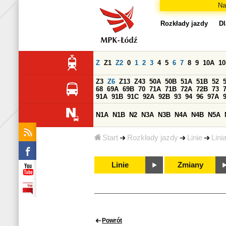
Na
Rozkłady jazdy
Dl
Z
Z1
Z2
0
1
2
3
4
5
6
7
8
9
10A
1
Z3
Z6
Z13
Z43
50A
50B
51A
51B
52
68
69A
69B
70
71A
71B
72A
72B
73
91A
91B
91C
92A
92B
93
94
96
97A
N1A
N1B
N2
N3A
N3B
N4A
N4B
N5A
Start
Rozkłady jazdy
Linie
Lini
Linie
Zmiany
Powrót