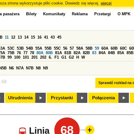
sza strona wykorzystuje pliki cookie. Dowiedz się więcej.
więcej
a pasażera
Bilety
Komunikaty
Reklama
Przetargi
O MPK
0B
11
12
13
14
15
16
41
43
45
53A
53C
53B
54B
55A
55B
55C
56
57
58A
58B
59
60A
60B
60C
60
75A
75B
76
77
78
80A
80B
81A
81B
82A
82B
83
84A
84B
85A
85B
97B
99
100
101
201
202
6.
F1
G1
G2
H
W
N5B
N6
N7A
N7B
N8
N9
a 68
Sprawdź rozkład na d
Utrudnienia
Przystanki
Połączenia
68
Linia