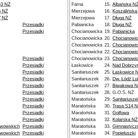
43 NŻ
Farna
15.
Albańska N
5 NŻ
Mierzejowa
16.
Koszalińska
7 NŻ
Mierzejowa
17.
Długa NŻ
Przesiadki
Pabianicka
18.
Długa NŻ
Przesiadki
Chocianowicka
19.
Pabianicka
Chocianowicka
20.
Chocianowi
Chocianowicka
21.
Chocianowi
Chocianowicka
22.
Chocianowi
Przesiadki
Chocianowicka
23.
Chocianowi
Przesiadki
Łaskowice
24.
Nad Dobrzy
Przesiadki
Sanitariuszek
25.
Łaskowice 
Przesiadki
Sanitariuszek
26.
Dw. Łódź Lu
Przesiadki
Sanitariuszek
27.
Biwakowa N
Przesiadki
Sanitariuszek
28.
G.O.Ś. NŻ
Przesiadki
Maratońska
29.
Sanitariusz
Przesiadki
Maratońska
30.
Trasa S14 
Przesiadki
Maratońska
31.
Golfowa
Przesiadki
Maratońska
32.
Kolarska NŻ
Lwowskich
Przesiadki
Maratońska
33.
Gimnastycz
Lwowskich
Przesiadki
Maratońska
34.
Popiełuszki