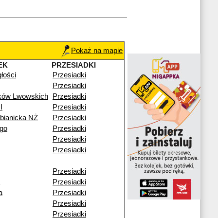
Pokaż na mapie
EK
PRZESIADKI
głości
Przesiadki
Przesiadki
ików Lwowskich
Przesiadki
I
Przesiadki
bianicka NŻ
Przesiadki
go
Przesiadki
Przesiadki
Przesiadki
Przesiadki
Przesiadki
a
Przesiadki
Przesiadki
Przesiadki