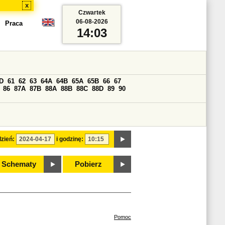
x
Czwartek
06-08-2026
Praca
14:03
D
61
62
63
64A
64B
65A
65B
66
67
86
87A
87B
88A
88B
88C
88D
89
90
zień:
i godzinę:
Schematy
Pobierz
Pomoc