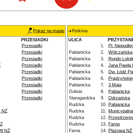
Pokaż na mapie
Retkinia
PRZESIADKI
ULICA
PRZYSTAN
Przesiadki
1.
Pl. Niepodle
Przesiadki
Pabianicka
2.
Wólczańska
Przesiadki
Pabianicka
3.
Rondo Lotn
Ż
Przesiadki
Pabianicka
4.
Jana Pawła I
Przesiadki
Pabianicka
5.
Dw. Łódź Pa
Przesiadki
Pabianicka
6.
Prądzyńskie
Przesiadki
Pabianicka
7.
3 Maja
Przesiadki
Dubois
8.
Pabianicka
Przesiadki
Starogardzka
9.
Odrzańska
Rudzka
10.
Pabianicka
k NŻ
Rudzka
11.
Municypalna
Rudzka
12.
Przestrzenn
NŻ
Rudzka
13.
Farna
99 NŻ
Farna
14.
Plażowa NŻ