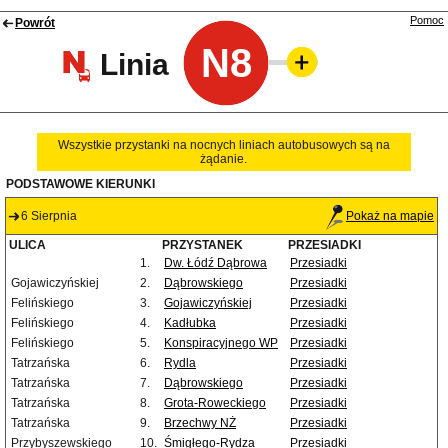
Pomoc
Powrót
N8
Linia
Wszystkie przystanki na nocnych liniach autobusowych są na
żądanie.
PODSTAWOWE KIERUNKI
6 Sierpnia
Pokaż na mapie
ULICA
PRZYSTANEK
PRZESIADKI
1.
Dw. Łódź Dąbrowa
Przesiadki
Gojawiczyńskiej
2.
Dąbrowskiego
Przesiadki
Felińskiego
3.
Gojawiczyńskiej
Przesiadki
Felińskiego
4.
Kadłubka
Przesiadki
Felińskiego
5.
Konspiracyjnego WP
Przesiadki
Tatrzańska
6.
Rydla
Przesiadki
Tatrzańska
7.
Dąbrowskiego
Przesiadki
Tatrzańska
8.
Grota-Roweckiego
Przesiadki
Tatrzańska
9.
Brzechwy NŻ
Przesiadki
Przybyszewskiego
10.
Śmigłego-Rydza
Przesiadki