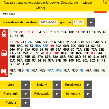
Nasza strona wykorzystuje pliki cookie. Dowiedz się
więcej
x
#
więcej.
Sprawdź rozkład na dzień:
i godzinę:
Z
Z1
Z2
0
1
2
3
4
5
6
7
8
9
10A
10B
11
12
13
14
15
16
41
43
45
Z3
Z6
Z13
Z43
50A
50B
51A
51B
52
53A
53C
53B
54B
55A
55B
55C
56
57
58A
58B
59
60A
60B
60C
60D
61
62
63
64A
64B
65A
65B
66
67
68
69A
69B
70
71A
71B
72A
72B
73
75A
75B
76
77
78
80A
80B
81A
81B
82A
82B
83
84A
84B
85A
85B
86
87A
87B
88A
88B
88C
88D
89
90
91A
91B
91C
92A
92B
93
94
96
97A
97B
99
100
101
201
202
6.
F1
G1
G2
H
W
N1A
N1B
N2
N3A
N3B
N4A
N4B
N5A
N5B
N6
N7A
N7B
N8
N9
Linie
Zmiany
Utrudnienia
Przystanki
Połączenia
Schematy
Pobierz