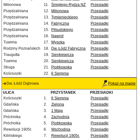
Milionowa
11.
Śmigłego-Rydza NŻ
Przesiadki
Przędzalniana
12.
Milionowa
Przesiadki
Przędzalniana
13.
Tymienieckiego
Przesiadki
Przędzalniana
14.
Fabryczna
Przesiadki
Przędzalniana
15.
Piłsudskiego
Przesiadki
Przędzalniana
16.
Nawrot
Przesiadki
Tuwima
17.
Wysoka
Przesiadki
Rodziny Poznańskich
18.
Dw. Łódź Fabryczna
Przesiadki
Traugutta
19.
Sienkiewicza
Przesiadki
Tuwima
20.
Sienkiewicza
Przesiadki
Struga
21.
Piotrkowska
Przesiadki
Kościuszki
22.
6 Sierpnia
Dw. Łódź Dąbrowa
Pokaż na mapie
ULICA
PRZYSTANEK
PRZESIADKI
Kościuszki
1.
6 Sierpnia
Przesiadki
Gdańska
2.
Zielona
Przesiadki
Gdańska
3.
1 Maja
Przesiadki
Próchnika
4.
Zachodnia
Przesiadki
Próchnika
5.
Piotrkowska
Przesiadki
Rewolucji 1905r.
6.
Wschodnia
Przesiadki
Kilińskiego
7.
Rewolucji 1905r.
Przesiadki