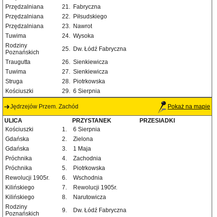
Przędzalniana
21.
Fabryczna
Przędzalniana
22.
Piłsudskiego
Przędzalniana
23.
Nawrot
Tuwima
24.
Wysoka
Rodziny
25.
Dw. Łódź Fabryczna
Poznańskich
Traugutta
26.
Sienkiewicza
Tuwima
27.
Sienkiewicza
Struga
28.
Piotrkowska
Kościuszki
29.
6 Sierpnia
Jędrzejów Przem. Zachód
Pokaż na mapie
ULICA
PRZYSTANEK
PRZESIADKI
Kościuszki
1.
6 Sierpnia
Gdańska
2.
Zielona
Gdańska
3.
1 Maja
Próchnika
4.
Zachodnia
Próchnika
5.
Piotrkowska
Rewolucji 1905r.
6.
Wschodnia
Kilińskiego
7.
Rewolucji 1905r.
Kilińskiego
8.
Narutowicza
Rodziny
9.
Dw. Łódź Fabryczna
Poznańskich