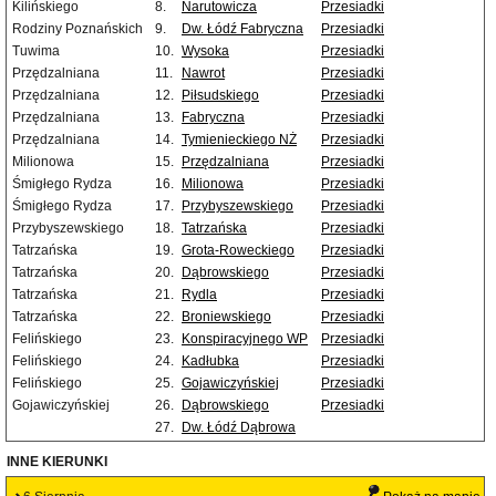
Kilińskiego
8.
Narutowicza
Przesiadki
Rodziny Poznańskich
9.
Dw. Łódź Fabryczna
Przesiadki
Tuwima
10.
Wysoka
Przesiadki
Przędzalniana
11.
Nawrot
Przesiadki
Przędzalniana
12.
Piłsudskiego
Przesiadki
Przędzalniana
13.
Fabryczna
Przesiadki
Przędzalniana
14.
Tymienieckiego NŻ
Przesiadki
Milionowa
15.
Przędzalniana
Przesiadki
Śmigłego Rydza
16.
Milionowa
Przesiadki
Śmigłego Rydza
17.
Przybyszewskiego
Przesiadki
Przybyszewskiego
18.
Tatrzańska
Przesiadki
Tatrzańska
19.
Grota-Roweckiego
Przesiadki
Tatrzańska
20.
Dąbrowskiego
Przesiadki
Tatrzańska
21.
Rydla
Przesiadki
Tatrzańska
22.
Broniewskiego
Przesiadki
Felińskiego
23.
Konspiracyjnego WP
Przesiadki
Felińskiego
24.
Kadłubka
Przesiadki
Felińskiego
25.
Gojawiczyńskiej
Przesiadki
Gojawiczyńskiej
26.
Dąbrowskiego
Przesiadki
27.
Dw. Łódź Dąbrowa
INNE KIERUNKI