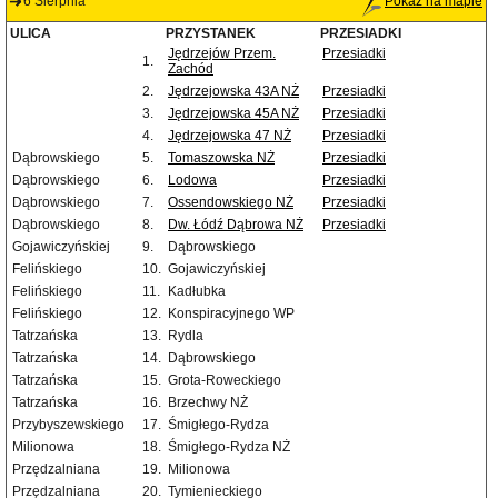
6 Sierpnia
Pokaż na mapie
ULICA
PRZYSTANEK
PRZESIADKI
Jędrzejów Przem.
Przesiadki
1.
Zachód
2.
Jędrzejowska 43A NŻ
Przesiadki
3.
Jędrzejowska 45A NŻ
Przesiadki
4.
Jędrzejowska 47 NŻ
Przesiadki
Dąbrowskiego
5.
Tomaszowska NŻ
Przesiadki
Dąbrowskiego
6.
Lodowa
Przesiadki
Dąbrowskiego
7.
Ossendowskiego NŻ
Przesiadki
Dąbrowskiego
8.
Dw. Łódź Dąbrowa NŻ
Przesiadki
Gojawiczyńskiej
9.
Dąbrowskiego
Felińskiego
10.
Gojawiczyńskiej
Felińskiego
11.
Kadłubka
Felińskiego
12.
Konspiracyjnego WP
Tatrzańska
13.
Rydla
Tatrzańska
14.
Dąbrowskiego
Tatrzańska
15.
Grota-Roweckiego
Tatrzańska
16.
Brzechwy NŻ
Przybyszewskiego
17.
Śmigłego-Rydza
Milionowa
18.
Śmigłego-Rydza NŻ
Przędzalniana
19.
Milionowa
Przędzalniana
20.
Tymienieckiego