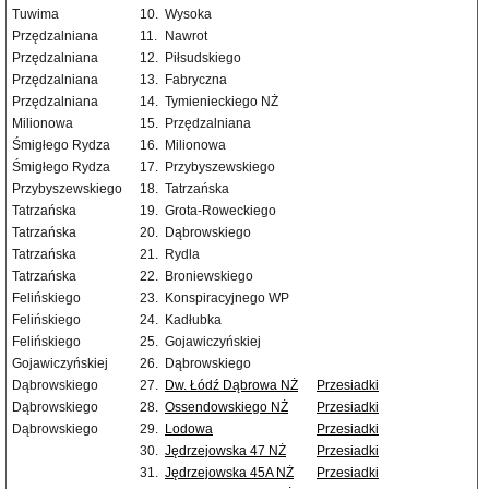
Tuwima
10.
Wysoka
Przędzalniana
11.
Nawrot
Przędzalniana
12.
Piłsudskiego
Przędzalniana
13.
Fabryczna
Przędzalniana
14.
Tymienieckiego NŻ
Milionowa
15.
Przędzalniana
Śmigłego Rydza
16.
Milionowa
Śmigłego Rydza
17.
Przybyszewskiego
Przybyszewskiego
18.
Tatrzańska
Tatrzańska
19.
Grota-Roweckiego
Tatrzańska
20.
Dąbrowskiego
Tatrzańska
21.
Rydla
Tatrzańska
22.
Broniewskiego
Felińskiego
23.
Konspiracyjnego WP
Felińskiego
24.
Kadłubka
Felińskiego
25.
Gojawiczyńskiej
Gojawiczyńskiej
26.
Dąbrowskiego
Dąbrowskiego
27.
Dw. Łódź Dąbrowa NŻ
Przesiadki
Dąbrowskiego
28.
Ossendowskiego NŻ
Przesiadki
Dąbrowskiego
29.
Lodowa
Przesiadki
30.
Jędrzejowska 47 NŻ
Przesiadki
31.
Jędrzejowska 45A NŻ
Przesiadki