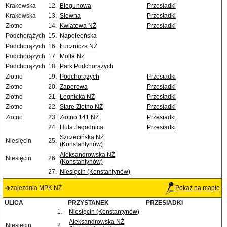
Krakowska
12.
Biegunowa
Przesiadki
Krakowska
13.
Siewna
Przesiadki
Złotno
14.
Kwiatowa NŻ
Przesiadki
Podchorążych
15.
Napoleońska
Podchorążych
16.
Łucznicza NŻ
Podchorążych
17.
Molla NŻ
Podchorążych
18.
Park Podchorążych
Złotno
19.
Podchorążych
Przesiadki
Złotno
20.
Zaporowa
Przesiadki
Złotno
21.
Legnicka NŻ
Przesiadki
Złotno
22.
Stare Złotno NŻ
Przesiadki
Złotno
23.
Złotno 141 NŻ
Przesiadki
24.
Huta Jagodnica
Przesiadki
Szczecińska NŻ
Niesięcin
25.
(Konstantynów)
Aleksandrowska NŻ
Niesięcin
26.
(Konstantynów)
27.
Niesięcin (Konstantynów)
zajezdnia MPK NŻ
Pokaż na mapie
ULICA
PRZYSTANEK
PRZESIADKI
1.
Niesięcin (Konstantynów)
Aleksandrowska NŻ
Niesięcin
2.