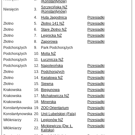
(Konstantynów)
Szczecińska NŻ
Niesięcin
3.
(Konstantynów)
4.
Huta Jagodnica
Przesiadki
Złotno
5.
Złotno 141 NŻ
Przesiadki
Złotno
6.
Stare Złotno NŻ
Przesiadki
Złotno
7.
Legnicka NŻ
Przesiadki
Złotno
8.
Zaporowa
Przesiadki
Podchorążych
9.
Park Podchorążych
Podchorążych
10.
Molla NŻ
Podchorążych
11.
Łucznicza NŻ
Podchorążych
12.
Napoleońska
Przesiadki
Złotno
13.
Podchorążych
Przesiadki
Złotno
14.
Kwiatowa NŻ
Przesiadki
Złotno
15.
Siewna
Przesiadki
Krakowska
16.
Biegunowa
Przesiadki
Krakowska
17.
Michałowicza NŻ
Przesiadki
Krakowska
18.
Minerska
Przesiadki
Konstantynowska
19.
ZOO Orientarium
Przesiadki
Konstantynowska
20.
Unii Lubelskiej (Fala)
Przesiadki
Włókniarzy
21.
Legionów NŻ
Przesiadki
Mickiewicza (Dw. Ł.
Przesiadki
Włókniarzy
22.
Kaliska)