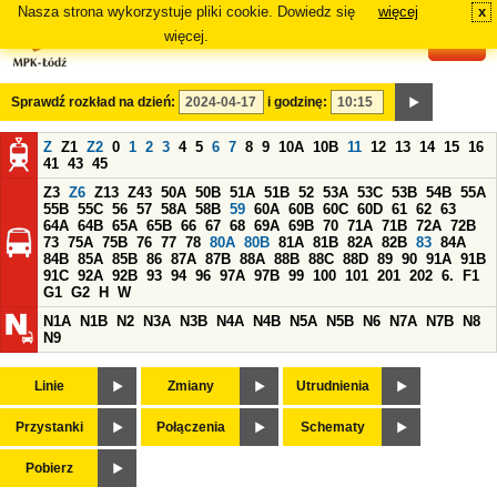
Nasza strona wykorzystuje pliki cookie. Dowiedz się
więcej
x
#
więcej.
Sprawdź rozkład na dzień:
i godzinę:
Z
Z1
Z2
0
1
2
3
4
5
6
7
8
9
10A
10B
11
12
13
14
15
16
41
43
45
Z3
Z6
Z13
Z43
50A
50B
51A
51B
52
53A
53C
53B
54B
55A
55B
55C
56
57
58A
58B
59
60A
60B
60C
60D
61
62
63
64A
64B
65A
65B
66
67
68
69A
69B
70
71A
71B
72A
72B
73
75A
75B
76
77
78
80A
80B
81A
81B
82A
82B
83
84A
84B
85A
85B
86
87A
87B
88A
88B
88C
88D
89
90
91A
91B
91C
92A
92B
93
94
96
97A
97B
99
100
101
201
202
6.
F1
G1
G2
H
W
N1A
N1B
N2
N3A
N3B
N4A
N4B
N5A
N5B
N6
N7A
N7B
N8
N9
Linie
Zmiany
Utrudnienia
Przystanki
Połączenia
Schematy
Pobierz