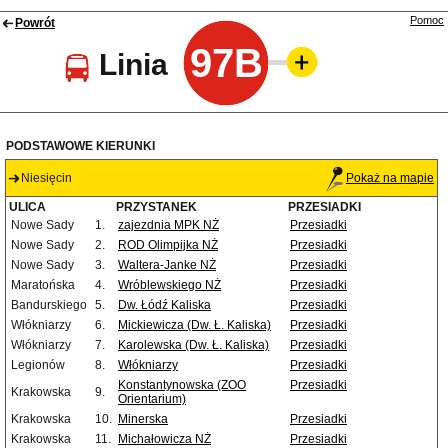
Pomoc
Powrót
97B
Linia
PODSTAWOWE KIERUNKI
Niesięcin
Pokaż na mapie
ULICA
PRZYSTANEK
PRZESIADKI
Nowe Sady
1.
zajezdnia MPK NŻ
Przesiadki
Nowe Sady
2.
ROD Olimpijka NŻ
Przesiadki
Nowe Sady
3.
Waltera-Janke NŻ
Przesiadki
Maratońska
4.
Wróblewskiego NŻ
Przesiadki
Bandurskiego
5.
Dw. Łódź Kaliska
Przesiadki
Włókniarzy
6.
Mickiewicza (Dw. Ł. Kaliska)
Przesiadki
Włókniarzy
7.
Karolewska (Dw. Ł. Kaliska)
Przesiadki
Legionów
8.
Włókniarzy
Przesiadki
Konstantynowska (ZOO
Przesiadki
Krakowska
9.
Orientarium)
Krakowska
10.
Minerska
Przesiadki
Krakowska
11.
Michałowicza NŻ
Przesiadki