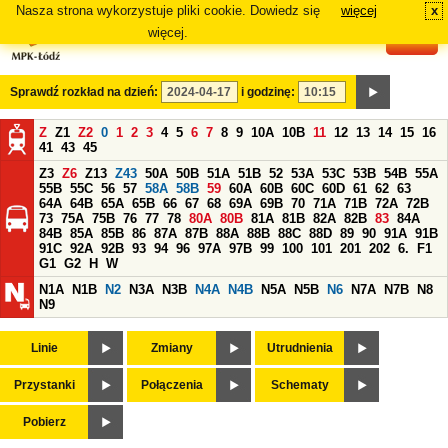
Nasza strona wykorzystuje pliki cookie. Dowiedz się
więcej
x
#
więcej.
Sprawdź rozkład na dzień:
i godzinę:
Z
Z1
Z2
0
1
2
3
4
5
6
7
8
9
10A
10B
11
12
13
14
15
16
41
43
45
Z3
Z6
Z13
Z43
50A
50B
51A
51B
52
53A
53C
53B
54B
55A
55B
55C
56
57
58A
58B
59
60A
60B
60C
60D
61
62
63
64A
64B
65A
65B
66
67
68
69A
69B
70
71A
71B
72A
72B
73
75A
75B
76
77
78
80A
80B
81A
81B
82A
82B
83
84A
84B
85A
85B
86
87A
87B
88A
88B
88C
88D
89
90
91A
91B
91C
92A
92B
93
94
96
97A
97B
99
100
101
201
202
6.
F1
G1
G2
H
W
N1A
N1B
N2
N3A
N3B
N4A
N4B
N5A
N5B
N6
N7A
N7B
N8
N9
Linie
Zmiany
Utrudnienia
Przystanki
Połączenia
Schematy
Pobierz