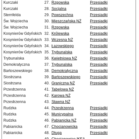
Kurczaki
27.
Rzgowska
Przesiadki
Kurczaki
28.
Socjalna
Przesiadki
Sternfelda
29.
Powszechna
Przesiadki
Św. Wojciecha
30.
Mieszczańska NŻ
Przesiadki
Św. Wojciecha
31.
Rzgowska
Przesiadki
Kosynierów Gdyńskich
32.
Królewska
Przesiadki
Kosynierów Gdyńskich
33.
Wczesna NŻ
Przesiadki
Kosynierów Gdyńskich
34.
Łazowskiego
Przesiadki
Kosynierów Gdyńskich
35.
Trybunalska
Przesiadki
Trybunalska
36.
Kwietniowa NŻ
Przesiadki
Demokratyczna
37.
Trybunalska
Przesiadki
Bartoszewskiego
38.
Demokratyczna
Przesiadki
Siostrzana
39.
Bartoszewskiego
Przesiadki
Siostrzana
40.
Graniczna NŻ
Przesiadki
Przestrzenna
41.
Tabelowa NŻ
Przestrzenna
42.
Karowa NŻ
Przestrzenna
43.
Sławna NŻ
Rudzka
44.
Przestrzenna
Przesiadki
Rudzka
45.
Municypalna
Przesiadki
Rudzka
46.
Pabianicka NŻ
Przesiadki
Pabianicka
47.
Chocianowicka
Przesiadki
Pabianicka
48.
Długa
Przesiadki