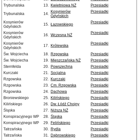
Trybunalska
13.
Kwietniowa NŻ
Przesiadki
Kosynierów
Przesiadki
Trybunalska
14.
Gdyńskich
Kosynierów
Przesiadki
15.
Łazowskiego
Gdyńskich
Kosynierów
Przesiadki
16.
Wczesna NŻ
Gdyńskich
Kosynierów
Przesiadki
17.
Królewska
Gdyńskich
Św. Wojciecha
18.
Rzgowska
Przesiadki
Św. Wojciecha
19.
Mieszczańska NŻ
Przesiadki
Sternfelda
20.
Powszechna
Przesiadki
Kurczaki
21.
Socjalna
Przesiadki
Rzgowska
22.
Kurczaki
Przesiadki
Rzgowska
23.
Cm. Rzgowska
Przesiadki
Rzgowska
24.
Dachowa
Przesiadki
Broniewskiego
25.
Kilińskiego
Przesiadki
Kilińskiego
26.
Dw. Łódź Chojny
Przesiadki
Śląska
27.
Niższa NŻ
Przesiadki
Konspiracyjnego WP
28.
Śląska
Przesiadki
Konspiracyjnego WP
29.
Felińskiego
Przesiadki
Tatrzańska
30.
Rydla
Przesiadki
Tatrzańska
31.
Dąbrowskiego
Przesiadki