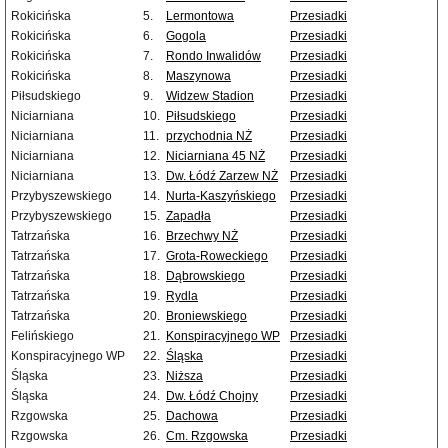
Rokicińska
5.
Lermontowa
Przesiadki
Rokicińska
6.
Gogola
Przesiadki
Rokicińska
7.
Rondo Inwalidów
Przesiadki
Rokicińska
8.
Maszynowa
Przesiadki
Piłsudskiego
9.
Widzew Stadion
Przesiadki
Niciarniana
10.
Piłsudskiego
Przesiadki
Niciarniana
11.
przychodnia NŻ
Przesiadki
Niciarniana
12.
Niciarniana 45 NŻ
Przesiadki
Niciarniana
13.
Dw. Łódź Zarzew NŻ
Przesiadki
Przybyszewskiego
14.
Nurta-Kaszyńskiego
Przesiadki
Przybyszewskiego
15.
Zapadła
Przesiadki
Tatrzańska
16.
Brzechwy NŻ
Przesiadki
Tatrzańska
17.
Grota-Roweckiego
Przesiadki
Tatrzańska
18.
Dąbrowskiego
Przesiadki
Tatrzańska
19.
Rydla
Przesiadki
Tatrzańska
20.
Broniewskiego
Przesiadki
Felińskiego
21.
Konspiracyjnego WP
Przesiadki
Konspiracyjnego WP
22.
Śląska
Przesiadki
Śląska
23.
Niższa
Przesiadki
Śląska
24.
Dw. Łódź Chojny
Przesiadki
Rzgowska
25.
Dachowa
Przesiadki
Rzgowska
26.
Cm. Rzgowska
Przesiadki