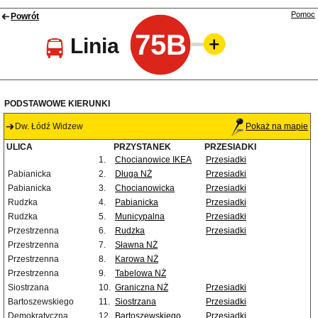
Pomoc
Powrót
75B
Linia
PODSTAWOWE KIERUNKI
Dw. Łódź Widzew
Pokaż na mapie
ULICA
PRZYSTANEK
PRZESIADKI
1.
Chocianowice IKEA
Przesiadki
Pabianicka
2.
Długa NŻ
Przesiadki
Pabianicka
3.
Chocianowicka
Przesiadki
Rudzka
4.
Pabianicka
Przesiadki
Rudzka
5.
Municypalna
Przesiadki
Przestrzenna
6.
Rudzka
Przesiadki
Przestrzenna
7.
Sławna NŻ
Przestrzenna
8.
Karowa NŻ
Przestrzenna
9.
Tabelowa NŻ
Siostrzana
10.
Graniczna NŻ
Przesiadki
Bartoszewskiego
11.
Siostrzana
Przesiadki
Demokratyczna
12.
Bartoszewskiego
Przesiadki