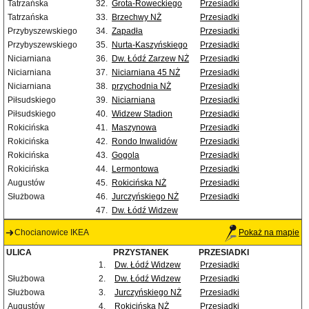
Tatrzańska
32.
Grota-Roweckiego
Przesiadki
Tatrzańska
33.
Brzechwy NŻ
Przesiadki
Przybyszewskiego
34.
Zapadła
Przesiadki
Przybyszewskiego
35.
Nurta-Kaszyńskiego
Przesiadki
Niciarniana
36.
Dw. Łódź Zarzew NŻ
Przesiadki
Niciarniana
37.
Niciarniana 45 NŻ
Przesiadki
Niciarniana
38.
przychodnia NŻ
Przesiadki
Piłsudskiego
39.
Niciarniana
Przesiadki
Piłsudskiego
40.
Widzew Stadion
Przesiadki
Rokicińska
41.
Maszynowa
Przesiadki
Rokicińska
42.
Rondo Inwalidów
Przesiadki
Rokicińska
43.
Gogola
Przesiadki
Rokicińska
44.
Lermontowa
Przesiadki
Augustów
45.
Rokicińska NŻ
Przesiadki
Służbowa
46.
Jurczyńskiego NŻ
Przesiadki
47.
Dw. Łódź Widzew
Chocianowice IKEA
Pokaż na mapie
ULICA
PRZYSTANEK
PRZESIADKI
1.
Dw. Łódź Widzew
Przesiadki
Służbowa
2.
Dw. Łódź Widzew
Przesiadki
Służbowa
3.
Jurczyńskiego NŻ
Przesiadki
Augustów
4.
Rokicińska NŻ
Przesiadki