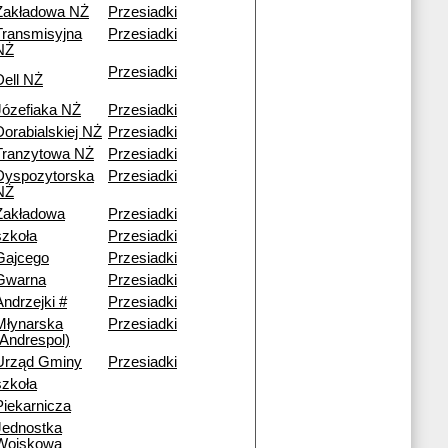
Zakładowa NŻ
Przesiadki
Transmisyjna
Przesiadki
NŻ
Przesiadki
Dell NŻ
Józefiaka NŻ
Przesiadki
Dorabialskiej NŻ
Przesiadki
Tranzytowa NŻ
Przesiadki
Dyspozytorska
Przesiadki
NŻ
Zakładowa
Przesiadki
szkoła
Przesiadki
Gajcego
Przesiadki
Gwarna
Przesiadki
Andrzejki #
Przesiadki
Młynarska
Przesiadki
(Andrespol)
Urząd Gminy
Przesiadki
szkoła
Piekarnicza
Jednostka
Wojskowa