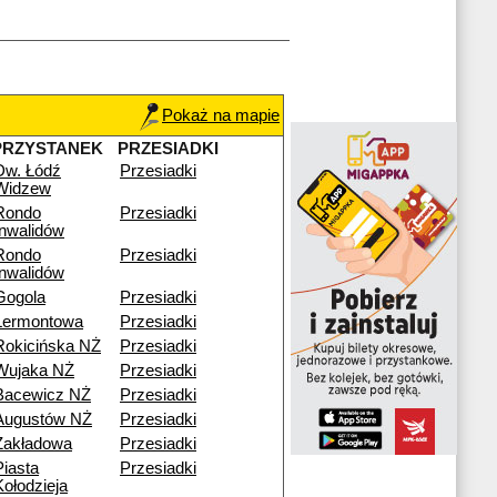
Pokaż na mapie
PRZYSTANEK
PRZESIADKI
Dw. Łódź
Przesiadki
Widzew
Rondo
Przesiadki
Inwalidów
Rondo
Przesiadki
Inwalidów
Gogola
Przesiadki
Lermontowa
Przesiadki
Rokicińska NŻ
Przesiadki
Wujaka NŻ
Przesiadki
Bacewicz NŻ
Przesiadki
Augustów NŻ
Przesiadki
Zakładowa
Przesiadki
Piasta
Przesiadki
Kołodzieja