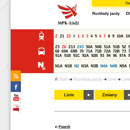
Na
Rozkłady jazdy
Dl
Z
Z1
Z2
0
1
2
3
4
5
6
7
8
9
10A
1
Z3
Z6
Z13
Z43
50A
50B
51A
51B
52
68
69A
69B
70
71A
71B
72A
72B
73
91A
91B
91C
92A
92B
93
94
96
97A
N1A
N1B
N2
N3A
N3B
N4A
N4B
N5A
Start
Rozkłady jazdy
Linie
Lini
Linie
Zmiany
Powrót