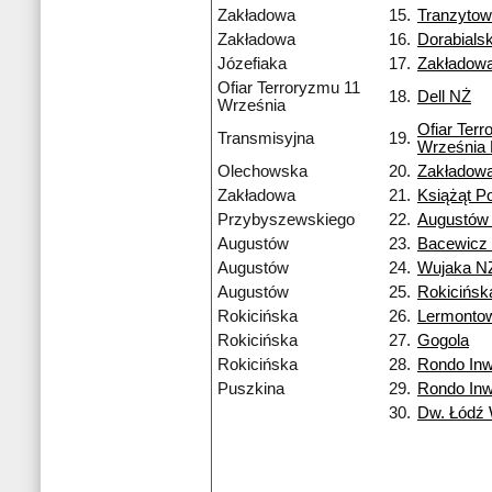
Zakładowa
15.
Tranzyto
Zakładowa
16.
Dorabialsk
Józefiaka
17.
Zakładow
Ofiar Terroryzmu 11
18.
Dell NŻ
Września
Ofiar Ter
Transmisyjna
19.
Września
Olechowska
20.
Zakładow
Zakładowa
21.
Książąt P
Przybyszewskiego
22.
Augustów
Augustów
23.
Bacewicz
Augustów
24.
Wujaka N
Augustów
25.
Rokicińsk
Rokicińska
26.
Lermonto
Rokicińska
27.
Gogola
Rokicińska
28.
Rondo Inw
Puszkina
29.
Rondo Inw
30.
Dw. Łódź