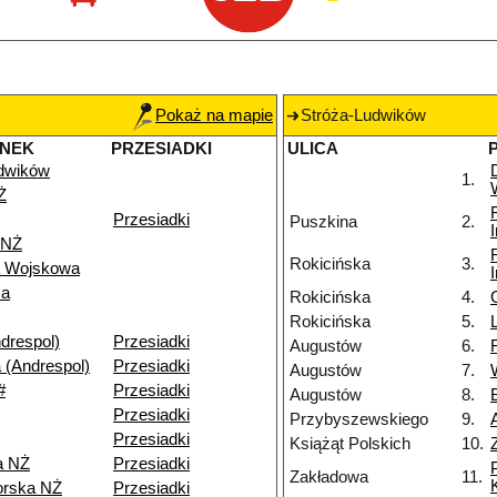
Pokaż na mapie
Stróża-Ludwików
ANEK
PRZESIADKI
ULICA
dwików
1.
Ż
Przesiadki
Puszkina
2.
 NŻ
Rokicińska
3.
a Wojskowa
za
Rokicińska
4.
Rokicińska
5.
drespol)
Przesiadki
Augustów
6.
 (Andrespol)
Przesiadki
Augustów
7.
#
Przesiadki
Augustów
8.
Przesiadki
Przybyszewskiego
9.
Przesiadki
Książąt Polskich
10.
a NŻ
Przesiadki
Zakładowa
11.
orska NŻ
Przesiadki