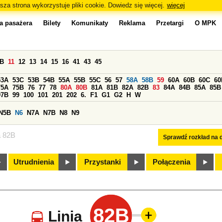
sza strona wykorzystuje pliki cookie. Dowiedz się więcej.
więcej
a pasażera
Bilety
Komunikaty
Reklama
Przetargi
O MPK
0B
11
12
13
14
15
16
41
43
45
53A
53C
53B
54B
55A
55B
55C
56
57
58A
58B
59
60A
60B
60C
60
75A
75B
76
77
78
80A
80B
81A
81B
82A
82B
83
84A
84B
85A
85B
97B
99
100
101
201
202
6.
F1
G1
G2
H
W
N5B
N6
N7A
N7B
N8
N9
a 82B
Sprawdź rozkład na d
Utrudnienia
Przystanki
Połączenia
82B
Linia