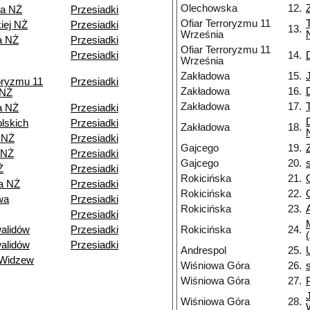
Olechowska
12.
wa NŻ
Przesiadki
Ofiar Terroryzmu 11
iej NŻ
Przesiadki
13.
Września
a NŻ
Przesiadki
Ofiar Terroryzmu 11
Przesiadki
14.
Września
Zakładowa
15.
roryzmu 11
Przesiadki
Zakładowa
16.
 NŻ
Zakładowa
17.
a NŻ
Przesiadki
olskich
Przesiadki
Zakładowa
18.
 NŻ
Przesiadki
Gajcego
19.
 NŻ
Przesiadki
Gajcego
20.
Ż
Przesiadki
Rokicińska
21.
a NŻ
Przesiadki
Rokicińska
22.
wa
Przesiadki
Rokicińska
23.
Przesiadki
alidów
Przesiadki
Rokicińska
24.
alidów
Przesiadki
Andrespol
25.
 Widzew
Wiśniowa Góra
26.
Wiśniowa Góra
27.
Wiśniowa Góra
28.