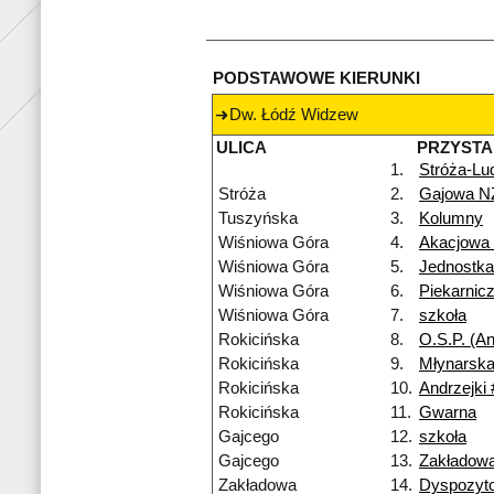
PODSTAWOWE KIERUNKI
Dw. Łódź Widzew
ULICA
PRZYST
1.
Stróża-Lu
Stróża
2.
Gajowa N
Tuszyńska
3.
Kolumny
Wiśniowa Góra
4.
Akacjowa
Wiśniowa Góra
5.
Jednostk
Wiśniowa Góra
6.
Piekarnic
Wiśniowa Góra
7.
szkoła
Rokicińska
8.
O.S.P. (An
Rokicińska
9.
Młynarska
Rokicińska
10.
Andrzejki 
Rokicińska
11.
Gwarna
Gajcego
12.
szkoła
Gajcego
13.
Zakładow
Zakładowa
14.
Dyspozyt