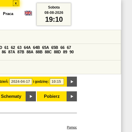
x
Sobota
08-08-2026
Praca
19:10
D
61
62
63
64A
64B
65A
65B
66
67
86
87A
87B
88A
88B
88C
88D
89
90
zień:
i godzinę:
Schematy
Pobierz
Pomoc