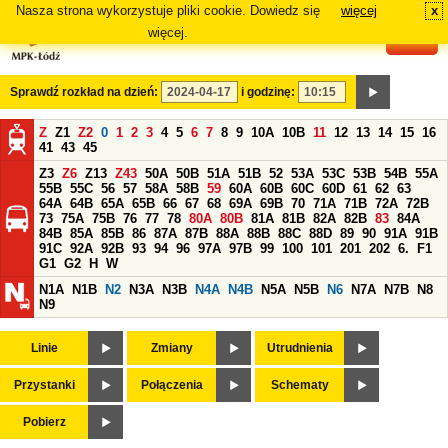
Nasza strona wykorzystuje pliki cookie. Dowiedz się
więcej
x
#
więcej.
Sprawdź rozkład na dzień:
i godzinę:
Z
Z1
Z2
0
1
2
3
4
5
6
7
8
9
10A
10B
11
12
13
14
15
16
41
43
45
Z3
Z6
Z13
Z43
50A
50B
51A
51B
52
53A
53C
53B
54B
55A
55B
55C
56
57
58A
58B
59
60A
60B
60C
60D
61
62
63
64A
64B
65A
65B
66
67
68
69A
69B
70
71A
71B
72A
72B
73
75A
75B
76
77
78
80A
80B
81A
81B
82A
82B
83
84A
84B
85A
85B
86
87A
87B
88A
88B
88C
88D
89
90
91A
91B
91C
92A
92B
93
94
96
97A
97B
99
100
101
201
202
6.
F1
G1
G2
H
W
N1A
N1B
N2
N3A
N3B
N4A
N4B
N5A
N5B
N6
N7A
N7B
N8
N9
Linie
Zmiany
Utrudnienia
Przystanki
Połączenia
Schematy
Pobierz