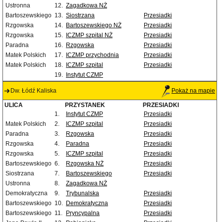
Ustronna
12.
Zagadkowa NŻ
Bartoszewskiego
13.
Siostrzana
Przesiadki
Rzgowska
14.
Bartoszewskiego NŻ
Przesiadki
Rzgowska
15.
ICZMP szpital NŻ
Przesiadki
Paradna
16.
Rzgowska
Przesiadki
Matek Polskich
17.
ICZMP przychodnia
Przesiadki
Matek Polskich
18.
ICZMP szpital
Przesiadki
19.
Instytut CZMP
Dw. Łódź Kaliska
Pokaż na mapie
ULICA
PRZYSTANEK
PRZESIADKI
1.
Instytut CZMP
Przesiadki
Matek Polskich
2.
ICZMP szpital
Przesiadki
Paradna
3.
Rzgowska
Przesiadki
Rzgowska
4.
Paradna
Przesiadki
Rzgowska
5.
ICZMP szpital
Przesiadki
Bartoszewskiego
6.
Rzgowska NŻ
Przesiadki
Siostrzana
7.
Bartoszewskiego
Przesiadki
Ustronna
8.
Zagadkowa NŻ
Demokratyczna
9.
Trybunalska
Przesiadki
Bartoszewskiego
10.
Demokratyczna
Przesiadki
Bartoszewskiego
11.
Pryncypalna
Przesiadki