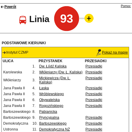
Pomoc
Powrót
93
Linia
PODSTAWOWE KIERUNKI
Instytut CZMP
Pokaż na mapie
ULICA
PRZYSTANEK
PRZESIADKI
1.
Dw. Łódź Kaliska
Przesiadki
Karolewska
2.
Włókniarzy (Dw. Ł. Kaliska)
Przesiadki
Mickiewicza (Dw. Ł.
Przesiadki
Włókniarzy
3.
Kaliska)
Jana Pawła II
4.
Łaska
Przesiadki
Jana Pawła II
5.
Wróblewskiego
Przesiadki
Jana Pawła II
6.
Obywatelska
Przesiadki
Jana Pawła II
7.
Rogozińskiego
Przesiadki
Bartoszewskiego
8.
Pabianicka
Bartoszewskiego
9.
Pryncypalna
Przesiadki
Demokratyczna
10.
Bartoszewskiego
Przesiadki
Ustronna
11.
Demokratyczna NŻ
Przesiadki